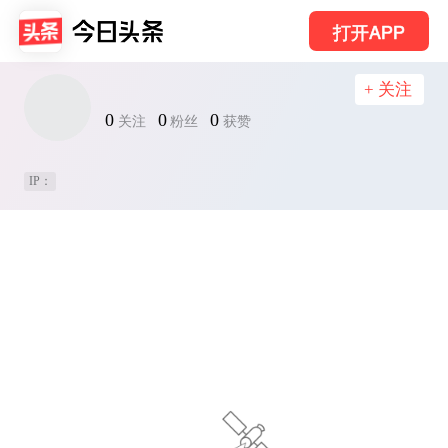
打开APP
+ 关注
0
0
0
关注
粉丝
获赞
IP：