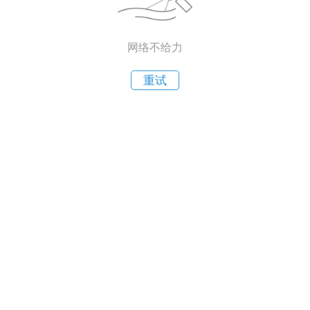
网络不给力
重试