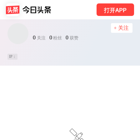
打开APP
+ 关注
0
0
0
关注
粉丝
获赞
IP：