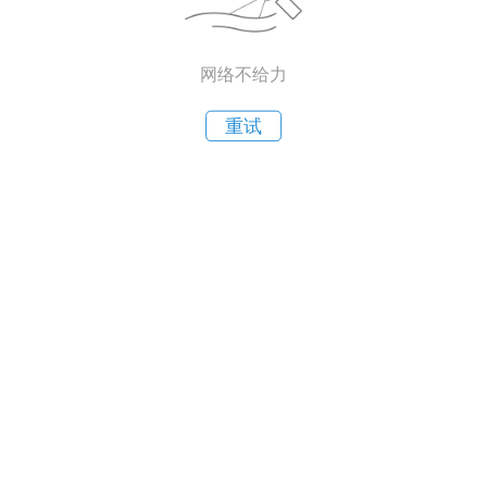
网络不给力
重试