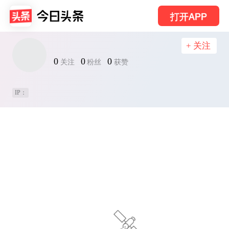
打开APP
+ 关注
0
0
0
关注
粉丝
获赞
IP：