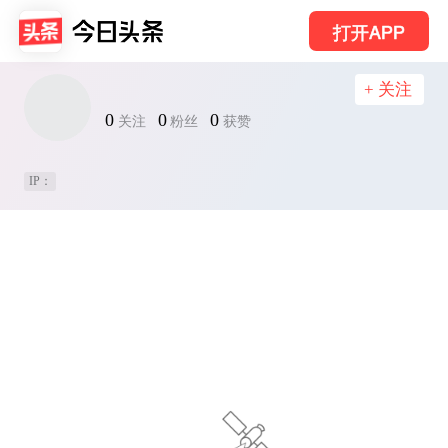
打开APP
+ 关注
0
0
0
关注
粉丝
获赞
IP：