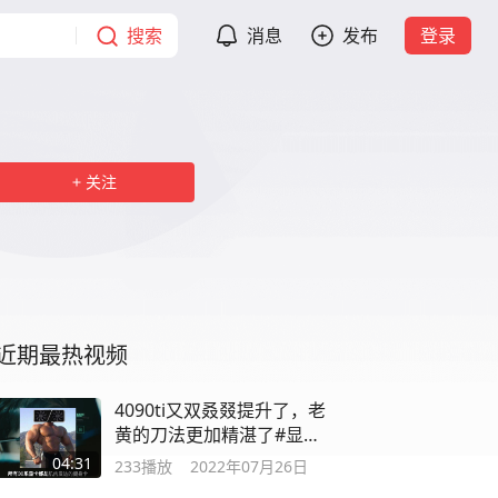
搜索
消息
发布
登录
关注
近期最热视频
4090ti又双叒叕提升了，老
黄的刀法更加精湛了#显卡
#英伟达
04:31
233
播放
2022年07月26日