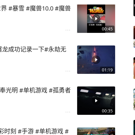
 #暴雪 #魔兽10.0 #魔兽
00:45
屠龙成功记录一下#永劫无
01:19
刺客信条 X 孤勇者 游走于黑暗 侍奉光明 #单机游戏 #孤勇者
00:35
彩时刻 #手游 #单机游戏 #