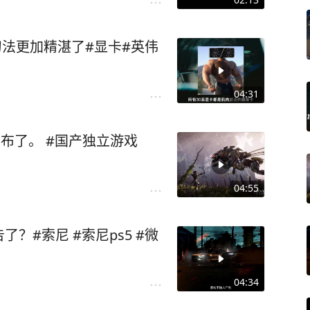
的刀法更加精湛了#显卡#英伟
04:31
布了。 #国产独立游戏
04:55
？#索尼 #索尼ps5 #微
04:34