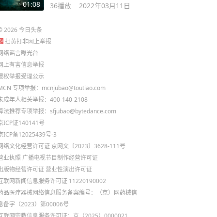
环 #老头环
01:08
36
播放
2022年03月11日
©
2026
今日头条
扫黄打非网上举报
网络谣言曝光台
网上有害信息举报
侵权举报受理公示
MCN 专项举报：mcnjubao@toutiao.com
未成年人相关举报：400-140-2108
算法推荐专项举报：sfjubao@bytedance.com
京ICP证140141号
京ICP备12025439号-3
网络文化经营许可证 京网文〔2023〕3628-111号
营业执照
广播电视节目制作经营许可证
出版物经营许可证
营业性演出许可证
互联网新闻信息服务许可证 11220190002
药品医疗器械网络信息服务备案编号：（京）网药械信
息备字（2023）第00006号
互联网宗教信息服务许可证：京（2025）0000021