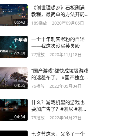
《创世理想乡》石板刷满
教程，最简单的方法开局
拉满加成
06:43
189
播放
2020年09月06日
一个十年刺客老粉的自述
——我这次没买英灵殿
07:43
77
播放
2020年11月18日
“国产游戏”都快成垃圾游戏
的遮羞布了。 #国产独立游
戏
04:55
76
播放
2022年05月04日
什么？游戏机里的游戏也
要加广告了？#索尼 #索尼
ps5 #微软
04:34
75
播放
2022年04月27日
七夕节这天，又多了一个