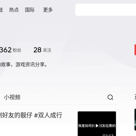
技
热点
国际
更多
362
28
粉丝
关注
的故事，游戏资讯分享。
小视频
七夕节这天，又多了一个被女友删好友的靓仔 #双人成行
02:13