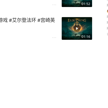
01:52
机游戏 #艾尔登法环 #宫崎英
01:16