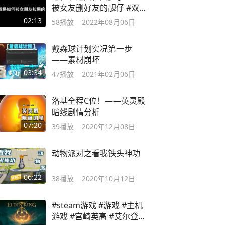
被女友删好友的靓仔 #双人
成行
02:13
58
播放
2022年08月06日
戴森球计划实况第一步
——素材崩坏
03:34
47
播放
2021年02月06日
洛基全程C位！——英灵殿
暗线剧情分析
07:20
39
播放
2020年12月08日
动物派对之看我铁头神功
06:22
38
播放
2020年10月12日
#steam游戏 #游戏 #主机
游戏 #宫崎英高 #艾尔登法