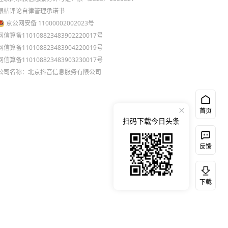
跟帖评论自律管理承诺书
京公网安备 11000002002023号
网信算备110108823483902220017号
网信算备110108823483904220019号
网信算备110108823483903230017号
公司名称：北京抖音信息服务有限公司
首页
扫码下载今日头条
反馈
下载