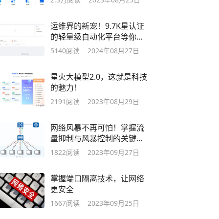
运维界的新宠！9.7K星认证
的轻量级自动化平台等你体
验
5140
阅读
2024年08月27日
星火大模型2.0，这就是科技
的魅力！
2191
阅读
2023年08月29日
网络风暴不再可怕！掌握流
量抑制与风暴控制的关键技
巧！
1822
阅读
2023年09月27日
掌握端口隔离技术，让网络
更安全
1667
阅读
2023年09月25日