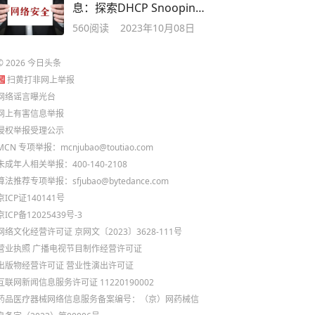
息：探索DHCP Snooping
的真相
560
阅读
2023年10月08日
©
2026
今日头条
扫黄打非网上举报
网络谣言曝光台
网上有害信息举报
侵权举报受理公示
MCN 专项举报：mcnjubao@toutiao.com
未成年人相关举报：400-140-2108
算法推荐专项举报：sfjubao@bytedance.com
京ICP证140141号
京ICP备12025439号-3
网络文化经营许可证 京网文〔2023〕3628-111号
营业执照
广播电视节目制作经营许可证
出版物经营许可证
营业性演出许可证
互联网新闻信息服务许可证 11220190002
药品医疗器械网络信息服务备案编号：（京）网药械信