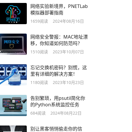
网络实验新境界，PNETLab
模拟器部署指南
1659
阅读
2024年08月16日
网络安全警报：MAC地址漂
移，你知道如何防范吗？
1510
阅读
2023年10月07日
忘记交换机密码？别慌，这
里有详细的解决方案！
1180
阅读
2023年10月23日
告别繁琐，用psutil简化你
的Python系统监控任务
684
阅读
2024年08月22日
别让黑客悄悄偷走你的信