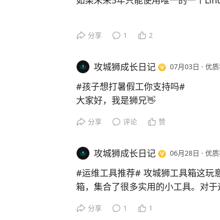
如果未来5年只能使用唯一的一个Li
分享
1
2
攻城狮成长日记
07月03日
·
优质
#孩子想打暑假工你支持吗#
大家好，我是狮兄👋
分享
评论
赞
我的态度很明确：支持！但要有条件
攻城狮成长日记
06月28日
·
优质
👍 支持的理由：
• 懂得钱有多难赚，学会负责
#运维工具推荐# 攻城狮工具箱这玩
• 早点接触社会，锻炼胆量和能力
箱，集合了很多实用的小工具。对于
• 总比天天刷手机睡大觉强多了
器。要是你还在为找各种小工具发愁
分享
1
1