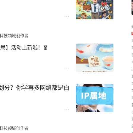
#ai涨价# #苹果手机#
是万能的，但没钱是万万不能
回逝去的时间。 我给前任刷爆
科技领域创作者
家千万，最后医生只让他“少加
局】活动上新啦！🧧
吃啥吃啥、不用众筹看病。
境里捞出来，让你有资格去找
就花，该躺就躺。
网划分？你学再多网络都是白
科技领域创作者