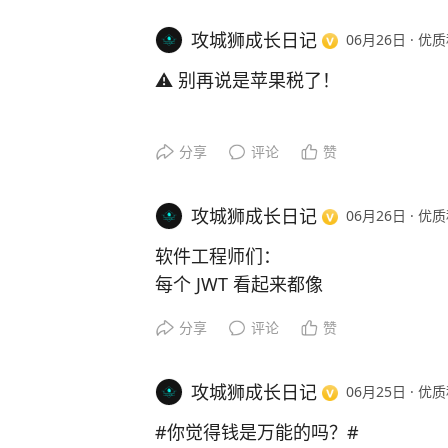
❌ 坚决反对这些情况：
• 初中及以下孩子，安全第一，千万
攻城狮成长日记
06月26日
·
优质
• 高三冲刺期，影响学习的一律不行
⚠️ 别再说是苹果税了！
• 黑心店、重体力、高温户外活，绝
新电脑、新手机集体涨价，不是苹果
家长实用建议：
分享
评论
赞
韭菜……
先和孩子好好聊聊原因，一起挑靠谱
次打工多盯着点，干完一起复盘收获
攻城狮成长日记
06月26日
·
优质
而是**AI税**！
软件工程师们：
你家孩子今年想打暑假工吗？
所有厂商都在疯狂塞入AI功能，NP
每个 JWT 看起来都像
**支持还是反对？** 欢迎评论区说说
署……这些真金白银的成本，最终都
eyJxxxxxxxx.xxxxxxxx.xxxxxxxx
分享
评论
赞
为什么它总是以 eyJ 开头
#孩子暑假工 #暑假安排 #家长心得
想买一台顺畅跑AI的新系统？
准备好多掏这笔“AI税”吧😂
攻城狮成长日记
06月25日
·
优质
#你觉得钱是万能的吗？#
你今年换新机，愿意为AI多付几千