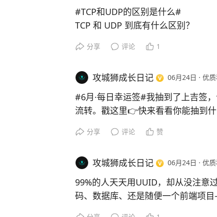
#TCP和UDP的区别是什么#
TCP 和 UDP 到底有什么区别？
很多人学网络时都会被这两个协议绕
分享
评论
1
话：
📦 TCP 像寄快递——需要确认签
攻城狮成长日记
06月24日
·
优质
送达。
📢 UDP 像广播喊话——直接发送
#6月·每日幸运签#我抽到了上吉签
和实时性。
流转。戳这里👉快来看看你能抽到
简单对比：
分享
评论
赞
✅ TCP：可靠、有序、面向连接
✅ UDP：快速、低延迟、无连接
典型场景：
攻城狮成长日记
06月24日
·
优质
🌐 网页访问（HTTP/HTTPS）→ TCP
99%的人天天用UUID，却从没注意
📂 文件传输（FTP）→ TCP
码、数据库、还是随便一个前端项目
🗄 数据库连接（MySQL）→ TCP
xxxxxxxx-xxxx-**4**xxx-yxxx
🎮 在线游戏 → UDP
分享
评论
1