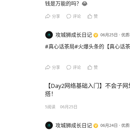
钱是万能的吗？😂
评论区说说你的看法👇#AI创业成本# 
兄弟姐妹们，我直接说结论： 钱不
分享
评论
赞
的！
钱买不到真爱，买不到健康，也买不
攻城狮成长日记
06月25日
·
优质
卡，她还是跟瑜伽老师跑了；朋友身
班”。
#真心话茶局#火爆头条的【真心话茶
但钱能干的事也真香：
生病住单人间、敢跟老板说再见、想
分享
评论
赞
它不能直接给你幸福，但能把你从绝
幸福。
拼命挣钱，但别被钱当工具。 该花
【Day2网络基础入门】不会子
你们觉得呢？
搭！
钱在你眼里是万能的吗？
5
阅读
06月25日
评论区说说你的故事👇
攻城狮成长日记
06月24日
·
优质