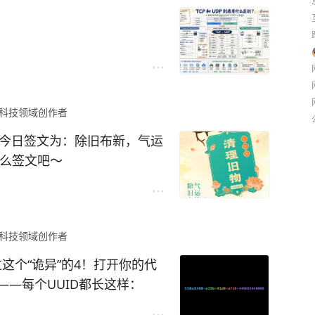
晕，其实理解它们只需要一句
收，丢了会补发，保证数据完整
科技领域创作者
，不管对方是否收到，追求速度
，今日签文为：除旧布新，气运
什么签文吧～
科技领域创作者
过这个“诡异”的4！打开你的代
——每个UUID都长这样：
-xxxxxxxxxxxx那个“4”永远卡在