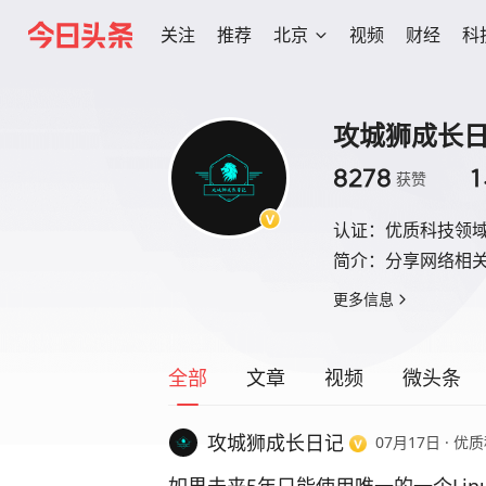
关注
推荐
北京
视频
财经
科
攻城狮成长
8278
1
获赞
认证：
优质科技领
简介：
分享网络相
更多信息
全部
文章
视频
微头条
攻城狮成长日记
07月17日
·
优质