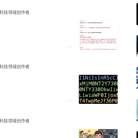
别去
科技领域创作者
对拒绝
在收税，也不是其他品牌在割
地方，谈好时间和工资。第一
。
科技领域创作者
U、专用芯片、大模型本地部
你的故事👇
要我们消费者来买单。
科技领域创作者
块吗？