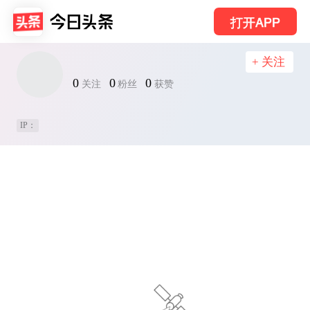
打开APP
+ 关注
0
0
0
关注
粉丝
获赞
IP：