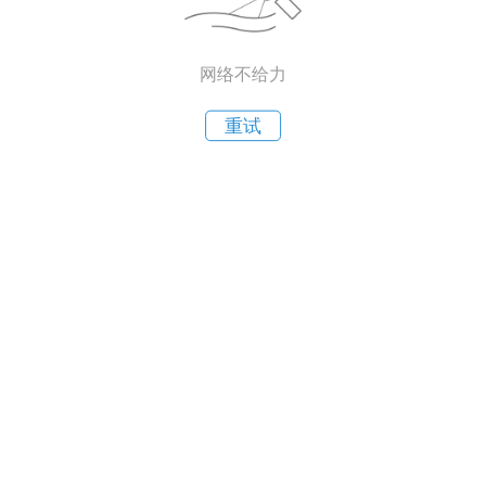
网络不给力
重试