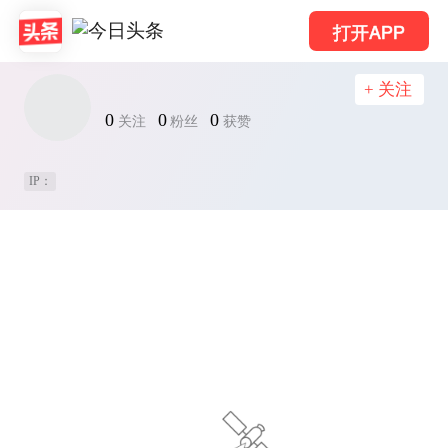
打开APP
+ 关注
0
0
0
关注
粉丝
获赞
IP：