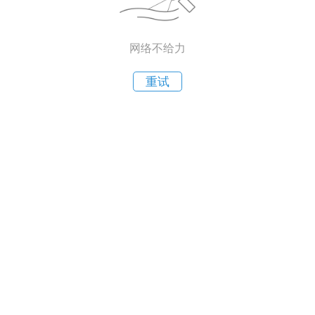
网络不给力
重试