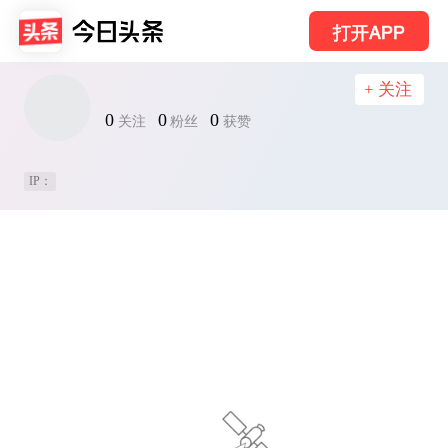
打开APP
+ 关注
0
0
0
关注
粉丝
获赞
IP：