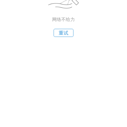
网络不给力
重试