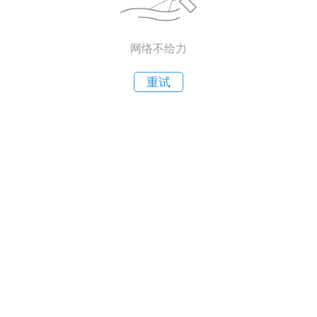
网络不给力
重试