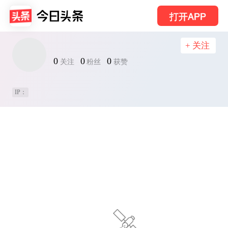
打开APP
+ 关注
0
0
0
关注
粉丝
获赞
IP：