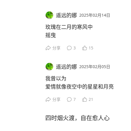
可曾照亮过你的眼睛
遥远的娜
2025年02月14日
咖啡杯沿的唇印
早已模糊不清
玫瑰在二月的寒风中
像你未说出口的言语
摇曳
在记忆里慢慢褪色
花瓣上凝结的露珠
分享
3
15
多像是昨夜未说完的情话
我翻阅所有相遇的瞬间
你的目光总是轻轻划过
遥远的娜
2025年02月05日
街角的咖啡店
像春风拂过湖面
热气在玻璃上悄悄地
我曾以为
不留一丝涟漪
种下了两颗心
爱情就像夜空中的星星和月亮
模糊了窗外的世界
会永远的相伴
街角的梧桐又黄了
分享
7
21
永远的彼此照亮
落叶堆积成沉默的疑问
巧克力在精致的盒子里
可如今
我站在时光的尽头
等待
四时烟火渡，自在愈人心
你却成了我遥不可及的远方
等一个永远不会到来的答案
甜蜜的爱恋
我的世界里