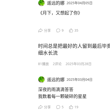
若你问起微醺的缘由
遥远的娜
2025年04月05日
你的名字
请看那尚未合拢的指隙
早已占据了我的心
《月下，又想起了你》
漏下的
我的世界里，你是无可替代
尽是月光的碎银
我只愿做你窗前的
我想取一瓢如水的月光
分享
9
35
那一枝海棠花
带着淡淡的清凉
在春风里与你两两相望
时间总是把最好的人留到最后毕
互诉衷肠
我想把酝酿已久的思念
细水长流
轻轻地放在里面
81
播放
2
评论
2025年03月28日
动心的小河摇醒了月亮
泛起满满的爱恋…
遥远的娜
2025年03月04日
深夜的雨滴滴答答
我数着每一颗破碎的星星
它们坠落时
分享
5
19