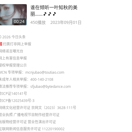
谁在倾听一叶知秋的美
丽……🎵🎵🎵
00:24
450
播放
2023年09月01日
©
2026
今日头条
扫黄打非网上举报
网络谣言曝光台
网上有害信息举报
侵权举报受理公示
MCN 专项举报：mcnjubao@toutiao.com
未成年人相关举报：400-140-2108
算法推荐专项举报：sfjubao@bytedance.com
京ICP证140141号
京ICP备12025439号-3
网络文化经营许可证 京网文〔2023〕3628-111号
营业执照
广播电视节目制作经营许可证
出版物经营许可证
营业性演出许可证
互联网新闻信息服务许可证 11220190002