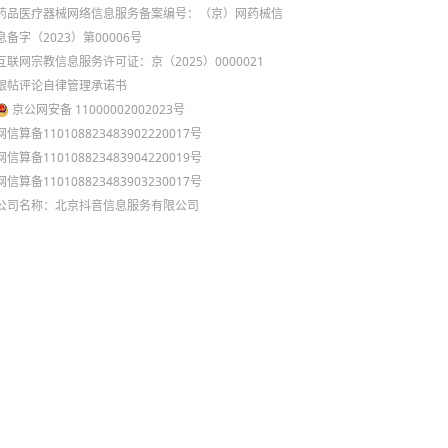
药品医疗器械网络信息服务备案编号：（京）网药械信
息备字（2023）第00006号
互联网宗教信息服务许可证：京（2025）0000021
跟帖评论自律管理承诺书
京公网安备 11000002002023号
网信算备110108823483902220017号
网信算备110108823483904220019号
网信算备110108823483903230017号
公司名称：北京抖音信息服务有限公司