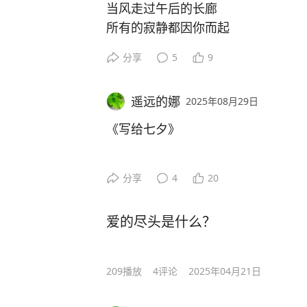
当风走过午后的长廊
所有的寂静都因你而起
挂在窗边的云朵
分享
5
9
藏起了温柔的心事
遥远的娜
2025年08月29日
你眉眼间栖息的星子
整夜整夜
《写给七夕》
在我的时光里
徘徊
静静的夜
分享
4
20
月色里都蔓延着无边的思念
当衣袖拂过薄暮
那稀疏的星子
连夕照都学会了迂回
爱的尽头是什么？
好像在诉说夜的孤独
那些欲言又止的章节
时光里的那抹牵念
在纸上
仿佛变得小心翼翼
209
播放
4
评论
2025年04月21日
绽放成粉色的花瓣
不知道从什么时候起