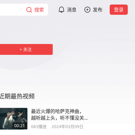
搜索
消息
发布
登录
关注
近期最热视频
最近火爆的哈萨克神曲，
越听越上头，听不懂没关
系，就喜欢这个调
00:21
683
播放
2024年03月09日