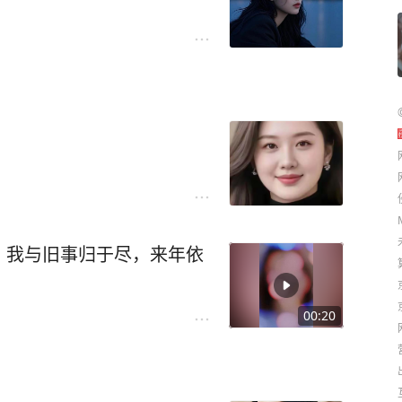
，我与旧事归于尽，来年依
00:20