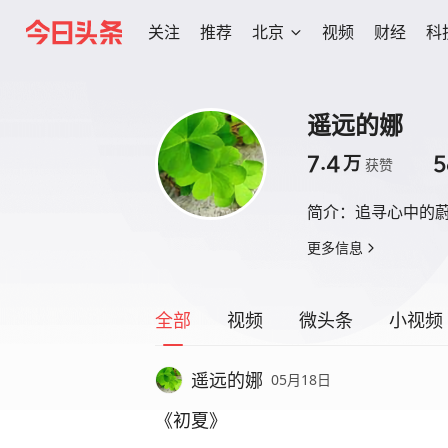
关注
推荐
北京
视频
财经
科
遥远的娜
7.4
5
万
获赞
简介：
追寻心中的蔚
更多信息
全部
视频
微头条
小视频
遥远的娜
05月18日
《初夏》