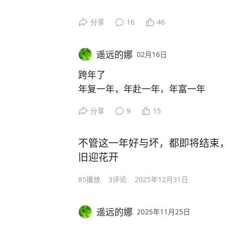
一场冷雨
分享
16
46
敲开了夏天的大门
遥远的娜
02月16日
站在雨里
跨年了
雨水顺着脸颊滑落
年复一年，年赴一年，年富一年
分享
9
15
无法形容
如天气一般的心情
不管这一年好与坏，都即将结束
原来沉默
旧迎花开
却是这世界上最痛的声音……
85
播放
3
评论
2025年12月31日
遥远的娜
2025年11月25日