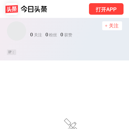
打开APP
+ 关注
0
0
0
关注
粉丝
获赞
IP：