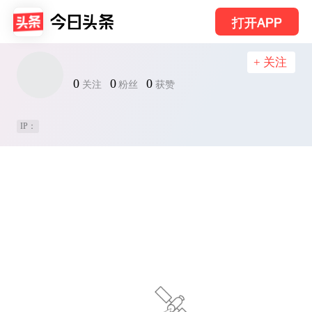
打开APP
+ 关注
0
0
0
关注
粉丝
获赞
IP：