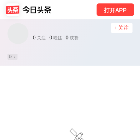
打开APP
+ 关注
0
0
0
关注
粉丝
获赞
IP：