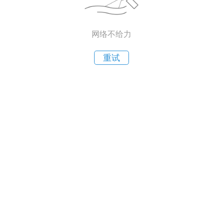
网络不给力
重试