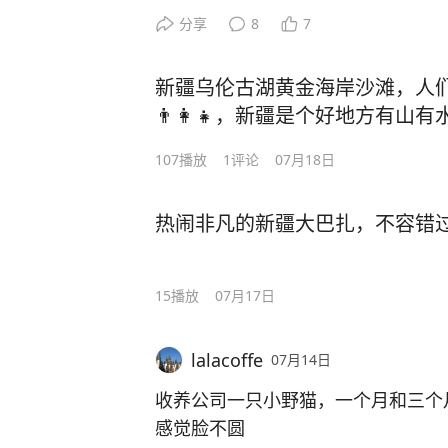
疼，因为我不想养成它总咬人习惯，
分享
8
7
它，甚至拿棍子打了它头一下，然后
怕被咬，结果猫咪好像听懂了似的。
新疆乌伦古湖黄金海岸沙滩，人们
了，爬到三楼怎么叫也不回来，我攆
👨‍👩‍👧，新疆是个好地方有
回，按照以前它在我丢垃圾时跑出来
次不一样，说什么也不回去。我没办
107
播放
1
评论
07月18日
跑，回家拿笼子把它带下来，它在笼
视频我老公说猫咪伤自尊了，人家很
热闹非凡的新疆大巴扎，不容错
它就要走了。猫咪在笼子里就是不出
也赶紧再夸夸它，你是我们的宝贝，
句猫咪这才在屋里活动了。这才两个
15
播放
07月17日
到晚七点家里十二小时没有人，没人
lalacoffe
07月14日
收养公司一只小野猫，一个月和三个
感觉脸不圆