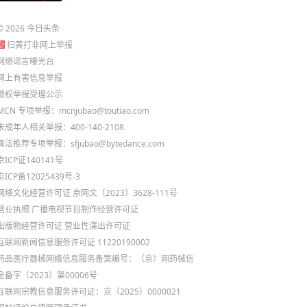
©
2026
今日头条
扫黄打非网上举报
网络谣言曝光台
网上有害信息举报
侵权举报受理公示
MCN 专项举报：mcnjubao@toutiao.com
未成年人相关举报：400-140-2108
算法推荐专项举报：sfjubao@bytedance.com
京ICP证140141号
京ICP备12025439号-3
网络文化经营许可证 京网文〔2023〕3628-111号
营业执照
广播电视节目制作经营许可证
出版物经营许可证
营业性演出许可证
互联网新闻信息服务许可证 11220190002
药品医疗器械网络信息服务备案编号：（京）网药械信
息备字（2023）第00006号
互联网宗教信息服务许可证：京（2025）0000021