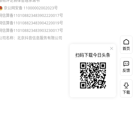
跟帖评论自律管理承诺书
京公网安备 11000002002023号
网信算备110108823483902220017号
网信算备110108823483904220019号
网信算备110108823483903230017号
公司名称：北京抖音信息服务有限公司
首页
扫码下载今日头条
反馈
下载