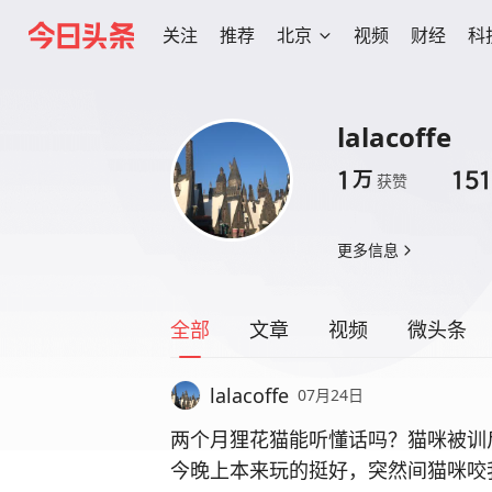
关注
推荐
北京
视频
财经
科
lalacoffe
1
15
万
获赞
更多信息
全部
文章
视频
微头条
lalacoffe
07月24日
两个月狸花猫能听懂话吗？猫咪被训
今晚上本来玩的挺好，突然间猫咪咬