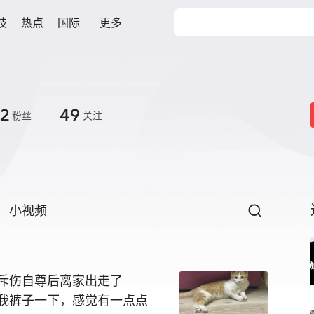
技
热点
国际
更多
12
49
粉丝
关注
小视频
斥伤自尊后离家出走了
我裤子一下，感觉有一点点