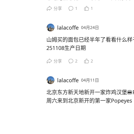
4、睡衣，高中买的，现在快三十年
老公又所问非所答：小猫好可怜啊，
而我老公带着孩子去了韩国，因为往返
分享
1
1
5、IBM笔记本电脑💻，03年花了家
这么小就离开妈妈，太可怜。
少，主动提出不出韩国，就这样老公
6、父母两地分居是来往信件，这个
我焦虑家人被抓，焦虑狂犬病毒。而
元/天，韩国之行两人一共消费约100
lalacoffe
04月24日
我工资低，低有低的消费方式，我从
衣服都是几百块钱搞定，挣得少就少
山姆买的面包已经半年了看看什么样
卷厉害，每个假期他都要外出旅游换
251108生产日期
己花没毛病。
今天是260424
分享
2
2
假期我躺平睡觉、学习，骑电动车1
相隔半年
200元。老公和儿子却花了10000
室内常温保存
lalacoffe
04月11日
还有一个原因是，老公很早就把高级
冬天室内是暖气一直25度左右
刀崭乱麻，遇到考试就拼命折磨自己
面包还没有长毛发霉
北京东方新天地新开一家炸鸡汉堡🍔Pope
没拿下来，所以想考个证书，那就人
脱氧剂发黑了
周六来到北京新开的第一家Popeyes 
从我家来看五一假期就是穷人和富人
完全是脱氧剂功劳吗？
满，原因是北京第一家店，物以稀为
分享
3
2
的人就是去旅游去玩耍花上半年挣得
脱氧剂在包装内对人体有伤害吗？
条黄色酱很好吃，新店开业打7.7折
大家品尝
lalacoffe
04月10日