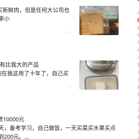
市买新鲜肉，但是任何大公司也
率小
一直在叫唤咱们养吗？
还是吃新鲜产品
，现在夏天屋里不开空调都快30
已经8个月了。不知道是什么
还有比我大的产品
的在我这用了十年了，自己买
盒，奇怪这个铁饭盒用了很久
流浪猫一般都活不长，它妈妈
爸爸去日本带回来的
强。
是父母家拿来的估计跟我年龄
时候买的，也有20年了。
月
10000元
，师傅说是皮带断了，网上花
天，备考学习，自己做饭，一天买菜买水果买点
工费修好了
长期流浪会有病毒
200元。