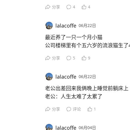
分享
4
4
lalacoffe
06月22日
最近养了一只一个月小猫
公司楼梯里有个五六岁的流浪猫生了
这个流浪猫在公司这几年一直能看到
分享
5
9
总是方圆两三公里内找食物
翻垃圾桶找食物
lalacoffe
06月22日
下了一窝又一窝
这天猫妈妈出去有一天多没回来
老公出差回来我俩晚上睡觉前躺床上
其它三只小猫不见了
老公：人生太难了太累了
猫窝就剩下这一只
我：我感觉人生不难因为有你撑着，
分享
评论
1
小猫一直叫唤找妈妈
老公紧接着幽默地说：我因为没有依
小猫又渴又饿
老公：太累了幸亏要了一个孩子
跟着同事走了很远走到公司大门口
lalacoffe
06月04日
我说：再要个女儿也花不了多少，你