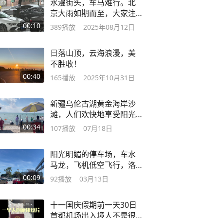
水漫街头，车马难行。北
京大雨如期而至，大家注
意安全
00:10
389
播放
2025年08月12日
日落山顶，云海浪漫，美
不胜收！
00:40
165
播放
2025年10月31日
新疆乌伦古湖黄金海岸沙
滩，人们欢快地享受阳光
与海浪🌊👨‍👩‍👧，新疆是
00:34
107
播放
07月18日
个好地方有山有水有湖有
沙漠有树林
阳光明媚的停车场，车水
马龙，飞机低空飞行，洛
杉矶国际机场
00:09
92
播放
03月13日
十一国庆假期前一天30日
首都机场出入境人不是很