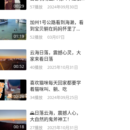
多
00:29
57
播放
2024年09月30日
加州1号公路看到海濑，看
到宝贝躺在妈妈怀里了
吗？
01:19
52
播放
03月07日
云海日落，震撼心灵，大
家来看日落
00:52
40
播放
2025年10月31日
喜欢猫咪每天回家都要学
着猫咪叫、躺、吃
02:28
34
播放
2024年09月25日
🌄日落云海，震撼人心，
大自然的鬼斧神工！
00:18
27
播放
2025年10月31日