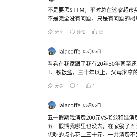
这是小猫第一次出窝
老公：不可能，孩子上学也要花钱
不是要黑S H M，平时总在这家超
心疼小猫同事把它抓住给我了
……..
不是完全没有问题，只是有问题的概
我：老公，公司有只小猫妈妈不见了
每次聊到二胎都是这个结局
现在的科技与狠活太多了，建议大家
我和老公从来没有养过猫
分享
评论
赞
我这面包25年11月在山姆超市买的
并且我还有严重狂犬恐惧症
度了，这面包还是完好的放在那里，
老公：这么可怜，养了吧
lalacoffe
05月05日
原因？
很快下班了，小猫请回家了
看看在我家跟了我有20年30年甚至
我还是焦虑
1、铁饭盒，三十年以上，父母家拿
我：老公，它妈妈是只长期流浪野猫
的饭盒陆续都丢了，就开始用这个饭
这小猫不会带病毒吧
分享
1
1
也没丢。
老公所问非所答：它妈妈好厉害啊，
塑料乐扣乐扣饭盒，印象是是98年
能活这么久，说明它妈妈生存能力很
lalacoffe
05月05日
2、脸盆，三十年以上，有一个红色
我：老公，被抓伤要不要打疫苗啊
差不多，有一个黄色是03年大学入学
小猫咪后来医生说当时接到家才一个
五一假期我消费200元VS老公和娃消费
3、洗衣机，07年买的，这几天坏了
老公：没事，小猫没有狂犬病毒
五一假期我哪里也没去，在家躺了五
了6块买了个皮带，给了师傅60元手
我：老公，它妈妈长得不好看，而且
想吃的点心花二三十元。一共消费不到