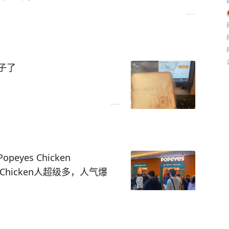
了，婆婆一直在穿。
在我们家怎么也比流浪强吧。
机票要3000多元，我觉得跟平时相比涨了不
里2万买的。
带着孩子，爷俩穿着亲子装出去玩耍，酒店580
比我大好几岁
。
老公心里只有这只猫很可怜。
00元。
不相信和依靠男人，不要求名牌包包和化妆品，
花，老公挣得比我多，但工作压力也大，公司内
子了
环境转移注意力，我也不阻拦，毕竟自己挣钱自
0公里去逛温榆河公园、逛商场，一共才消费不到
元。相差很大，只要自己满意就好。
职称考下来了，他考试一般不拖泥带水，都是快
一次考过，不像我四十岁了很多技术专业考试都
yes Chicken
家出去玩，我就要惩罚自己在家学习。
Chicken人超级多，人气爆
的分水岭，我只能宅家精打细算不消费，挣得多
贵，汉堡跟肯德基差不多，薯
钱。
，三个人一共消费120元。推荐