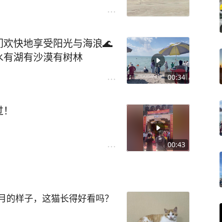
我就开始跺脚，冲它凶，吓唬
给我老公打电话说不养了，害
我出门丢垃圾，打开门猫跑
欢快地享受阳光与海浪🌊
它回家，它躲着我绕开我就不
山有水有湖有沙漠有树林
闻闻楼道很快就跑回家了，这
法把楼道的门关好不让它再乱
00:34
子里不肯出来，我给我老公打
要强，你当着面说不要它了，
过！
来。我老公安抚它夸夸它，我
你最棒啦，可厉害了，夸了几
半月的狸花猫，平时早上七点
00:43
跟它说话，它竟然能听懂话。
月的样子，这猫长得好看吗？