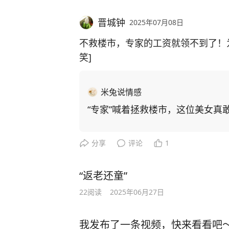
晋城钟
2025年07月08日
不救楼市，专家的工资就领不到了！为自己
笑]
米兔说情感
“专家”喊着拯救楼市，这位美女真
分享
评论
1
“返老还童”
22
阅读
2025年06月27日
我发布了一条视频，快来看看吧