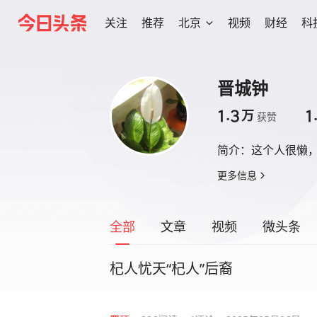
关注
推荐
北京
视频
财经
科
晋城钟
1.3
1
万
获赞
简介：
这个人很懒
更多信息
全部
文章
视频
微头条
杞人忧天“杞人”后裔