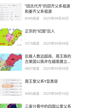
“田氏代齐”的田齐父系祖源
和姜齐父系祖源
8349
阅读
2025年04月30日
正宗的“纪国”后人
5573
阅读
2025年05月04日
后裔人数远超商、周王族的
古莱国公族并在越南建立莱
州部落
4807
阅读
2025年05月03日
周王室父系Y显真容
4085
阅读
2025年04月10日
三家分晋中的四国公室父系