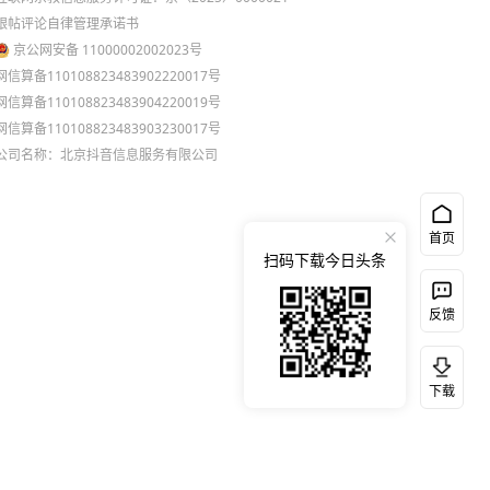
跟帖评论自律管理承诺书
京公网安备 11000002002023号
网信算备110108823483902220017号
网信算备110108823483904220019号
网信算备110108823483903230017号
公司名称：北京抖音信息服务有限公司
首页
扫码下载今日头条
反馈
下载