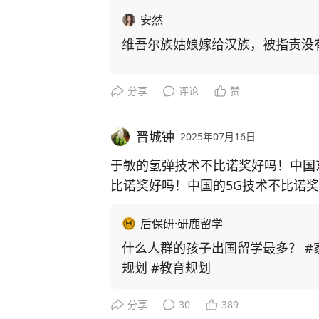
安然
维吾尔族姑娘嫁给汉族，被指责没
分享
评论
赞
晋城钟
2025年07月16日
于敏的氢弹技术不比诺奖好吗！中国
比诺奖好吗！中国的5G技术不比诺
诺奖！！！日本几十个诺奖换不了中国的一
后保研·研鹿留学
笑]。跪舔太久了！软骨瞎盲………
什么人群的孩子出国留学最多？ #家
规划 #教育规划
分享
30
389