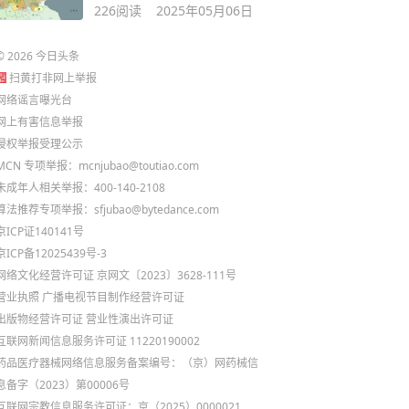
226
阅读
2025年05月06日
©
2026
今日头条
扫黄打非网上举报
网络谣言曝光台
网上有害信息举报
侵权举报受理公示
MCN 专项举报：mcnjubao@toutiao.com
未成年人相关举报：400-140-2108
算法推荐专项举报：sfjubao@bytedance.com
京ICP证140141号
京ICP备12025439号-3
网络文化经营许可证 京网文〔2023〕3628-111号
营业执照
广播电视节目制作经营许可证
出版物经营许可证
营业性演出许可证
互联网新闻信息服务许可证 11220190002
药品医疗器械网络信息服务备案编号：（京）网药械信
息备字（2023）第00006号
互联网宗教信息服务许可证：京（2025）0000021