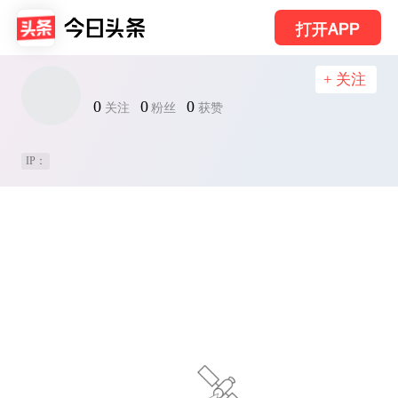
打开APP
+ 关注
0
0
0
关注
粉丝
获赞
IP：