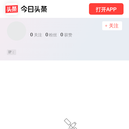
打开APP
+ 关注
0
0
0
关注
粉丝
获赞
IP：