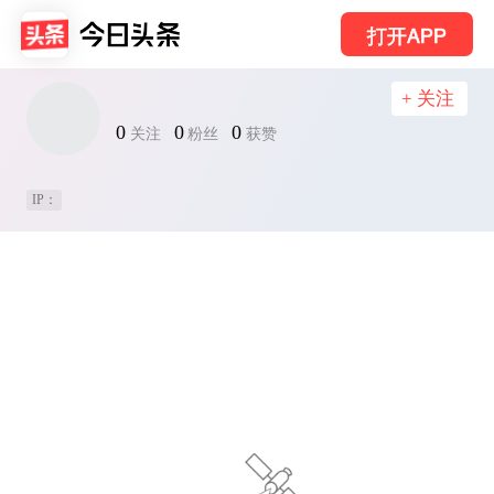
打开APP
+ 关注
0
0
0
关注
粉丝
获赞
IP：