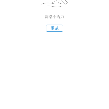
网络不给力
重试