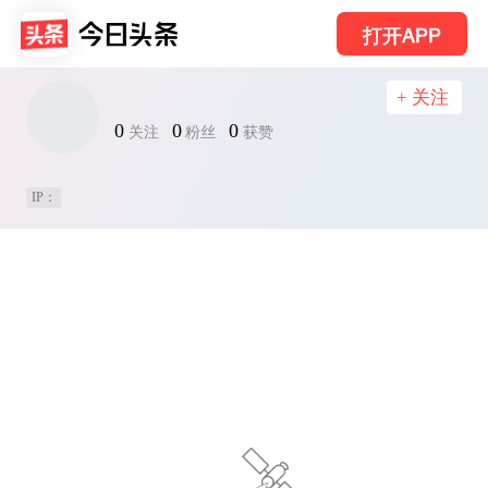
打开APP
+ 关注
0
0
0
关注
粉丝
获赞
IP：