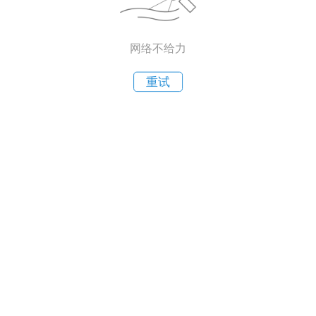
网络不给力
重试