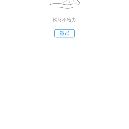
网络不给力
重试