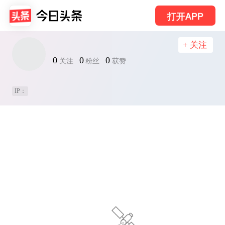
打开APP
+ 关注
0
0
0
关注
粉丝
获赞
IP：