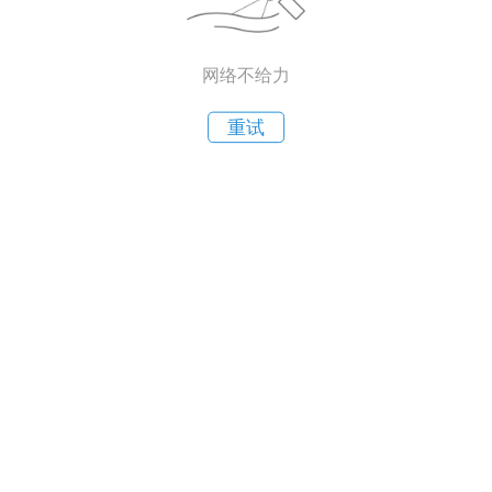
网络不给力
重试