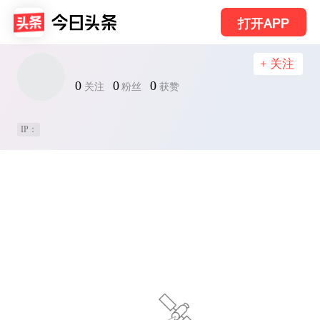
打开APP
+ 关注
0
0
0
关注
粉丝
获赞
IP：