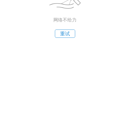
网络不给力
重试