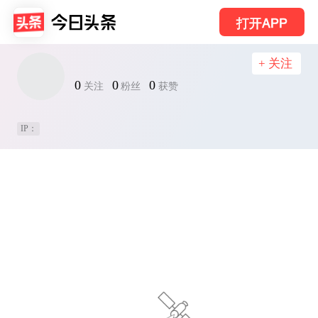
打开APP
+ 关注
0
0
0
关注
粉丝
获赞
IP：