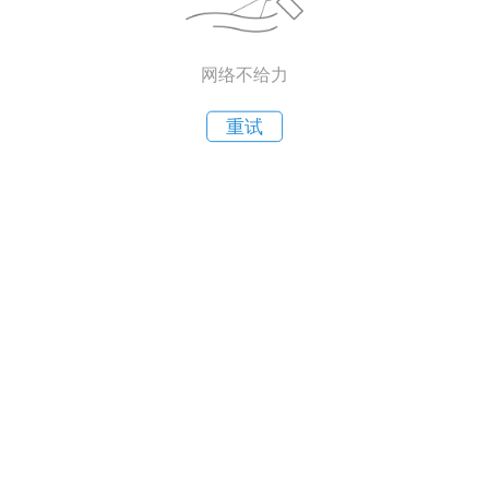
网络不给力
重试