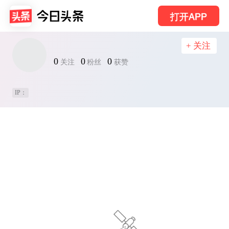
打开APP
+ 关注
0
0
0
关注
粉丝
获赞
IP：