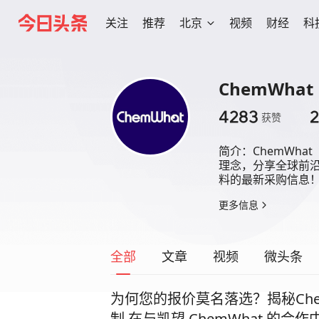
关注
推荐
北京
视频
财经
科
ChemWhat
4283
获赞
简介：
ChemWh
理念，分享全球前沿
料的最新采购信息
更多信息
全部
文章
视频
微头条
为何您的报价莫名落选？揭秘Che
制 在与凯望 ChemWhat 的