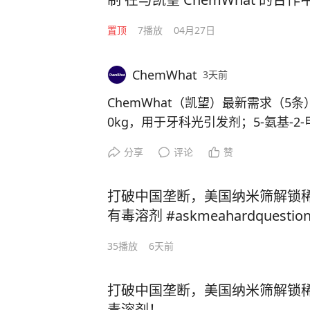
么多次报价却石沉大海？为什么
置顶
7
播放
04月27日
最终胜出的不是贵司？是因为报
商的身份？事实上，凯望在筛选
ChemWhat
模或性质，而是基于一套严密的
3天前
ChemWhat（凯望）最新需求（5条）樟脑
0kg，用于牙科光引发剂；5-氨基-2-甲基
7；N-(2-氯嘧啶-4-基)-N-甲基-2,3-二
分享
评论
赞
1-75-3；硫酸肼15N2 CAS 88491-7
5571-73-9。采购详情可以访问网站c
打破中国垄断，美国纳米筛解锁
众号：chemwhatxin，也可以添加
有毒溶剂 #askmeahardquestio
35
播放
6天前
打破中国垄断，美国纳米筛解锁
毒溶剂！