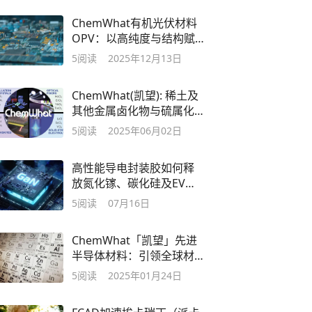
ChemWhat有机光伏材料
OPV：以高纯度与结构赋
能下一代柔性能源
5
阅读
2025年12月13日
ChemWhat(凯望): 稀土及
其他金属卤化物与硫属化
物的标杆试剂品牌
5
阅读
2025年06月02日
高性能导电封装胶如何释
放氮化镓、碳化硅及EV模
组的性能潜力
5
阅读
07月16日
ChemWhat「凯望」先进
半导体材料：引领全球材
料创新
5
阅读
2025年01月24日