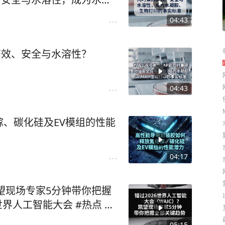
准#光引发剂 #水溶性光引
04:43
uestion
高效、安全与水溶性？
04:43
、碳化硅及EV模组的性能
04:17
凯望现场专家5分钟带你把握
世界人工智能大会 #热点 #
划
05:15