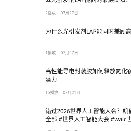
添加采购客服微信chemwhat。
胶、GelMA、生物打印的事实标
2
播放
07月27日
发剂 #3d生物打印 #askmeahardq
为什么光引发剂LAP能同时兼顾
1
播放
07月27日
高性能导电封装胶如何释放氮化镓
潜力
15
播放
07月21日
错过2026世界人工智能大会？
全部 #世界人工智能大会 #waic
热点新闻事件 #前沿科技首发计