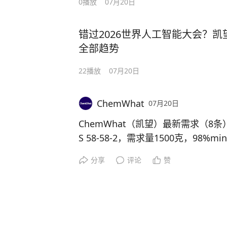
0
播放
07月20日
错过2026世界人工智能大会？
全部趋势
22
播放
07月20日
ChemWhat
07月20日
ChemWhat（凯望）最新需求（8
S 58-58-2，需求量1500克，98%m
酸苷 CAS 108929-12-0；4-羟基-4
分享
评论
赞
102848-54-4；苯并噻吨二羧酸酐 CAS
g；乙基 2,3-二-O-苯甲酰基-6-O-苄
AS 149521-64-2；P-6FDAP//2,2
苯基]六氟丙烷 CAS 129197-38-2，
13283-68-6，需求量100kg；磷