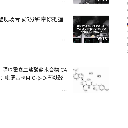
凯望现场专家5分钟带你把握
05:15
条）嘌呤霉素二盐酸盐水合物 CA
in；吡罗昔卡M O-β-D-葡糖醛
-雄烯-3,17-二酮葡糖醛酸苷 CAS
 14121-49-4，需求量50k
基-1-硫代-Β-D-吡喃葡萄糖苷 C
-双[3-(4-氨基苯甲酰胺基)-4-羟基
需求1kg；三硬脂酸铋(3+) CAS
酸甘油酸变位酶-2,3-二磷酸甘油酸