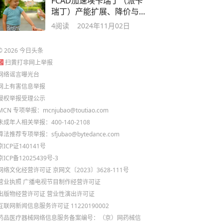
FCAD加速埃卡瑞丁（派卡
瑞丁）产能扩展、降价与
提纯的进展及意义
4
阅读
2024年11月02日
©
2026
今日头条
扫黄打非网上举报
网络谣言曝光台
网上有害信息举报
侵权举报受理公示
MCN 专项举报：mcnjubao@toutiao.com
未成年人相关举报：400-140-2108
算法推荐专项举报：sfjubao@bytedance.com
京ICP证140141号
京ICP备12025439号-3
网络文化经营许可证 京网文〔2023〕3628-111号
营业执照
广播电视节目制作经营许可证
出版物经营许可证
营业性演出许可证
互联网新闻信息服务许可证 11220190002
药品医疗器械网络信息服务备案编号：（京）网药械信