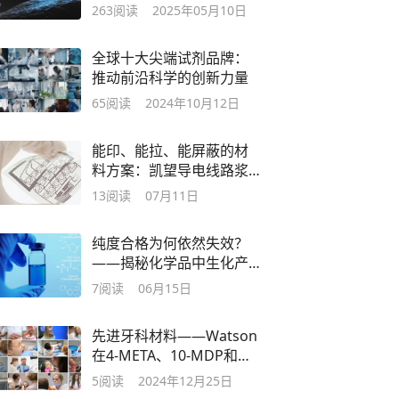
PEG连接子全球领导者
263
阅读
2025年05月10日
全球十大尖端试剂品牌：
推动前沿科学的创新力量
65
阅读
2024年10月12日
能印、能拉、能屏蔽的材
料方案：凯望导电线路浆
料与导电屏蔽浆料
13
阅读
07月11日
纯度合格为何依然失效？
——揭秘化学品中生化产
品的隐形技术指标
7
阅读
06月15日
先进牙科材料——Watson
在4-META、10-MDP和
Bis-GDMAP领域的创新
5
阅读
2024年12月25日