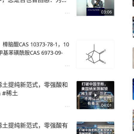
在大额长期订单的竞争中，
03:06
价缺乏优势，还是因为贸易
供应商时，核心逻辑并非规
信用与履约历史评估体系。
醌CAS 10373-78-1，10
苯磺酰胺CAS 6973-09-
甲基-2H-吲唑-6-胺CAS 44473
0-7；肼-15N2 一水合物CAS 14
hemwhat.xin，或关注采购公
稀土提纯新范式，零强酸和
采购客服微信chemwhat。
n #稀土
04:01
稀土提纯新范式，零强酸有