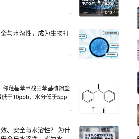
04:01
安全与水溶性，成为生物打
条）邻羟基苯甲酸三苯基硫鎓盐
杂总量低于10ppb，水分低于5pp
钠盐CAS 9011-18-1，需求
O混合物 CAS 36936-60-4；三
04-64-0。采购详情可以访问
高效、安全与水溶性？ 为什
众号：chemwhatxin，也可以
、安全与水溶性，成为水凝