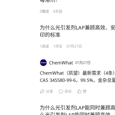
0
播放
6天前
为什么光引发剂LAP兼顾高效、
印的标准
1
阅读
1
评论
07月27日
ChemWhat
07月27日
ChemWhat（凯望）最新需求（4
CAS 345580-99-6，99.5%，金
m，酸度≤0.5 mgKOH/g；硫酸葡聚糖
分享
评论
赞
量120kg，分子量9,000~20,000；3E
乙醇胺乙氧基化物3EO混合物 CA739
为什么光引发剂LAP能同时兼顾
网站chemwhat.xin，或关注采购公
么光引发剂LAP能同时兼顾高效