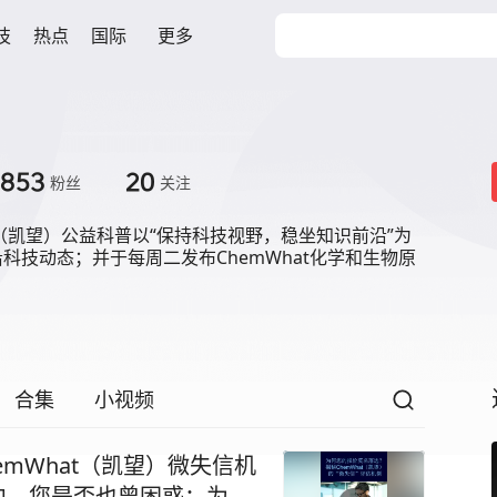
技
热点
国际
更多
2853
20
粉丝
关注
at（凯望）公益科普以“保持科技视野，稳坐知识前沿”为
科技动态；并于每周二发布ChemWhat化学和生物原
！
合集
小视频
mWhat（凯望）微失信机
合作中，您是否也曾困惑：为什