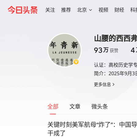
关注
推荐
北京
视频
财经
科
山腰的西西
93
4
万
获赞
认证：
高校历史学
简介：
2025年9月3
更多信息
全部
文章
微头条
关键时刻美军航母“炸了”：中国
干成了