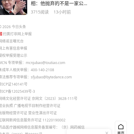
相：他抛弃的不是一家公
司，而是一个时代
3715
阅读
13小时前
©
2026
今日头条
扫黄打非网上举报
网络谣言曝光台
网上有害信息举报
侵权举报受理公示
MCN 专项举报：mcnjubao@toutiao.com
未成年人相关举报：400-140-2108
算法推荐专项举报：sfjubao@bytedance.com
京ICP证140141号
京ICP备12025439号-3
网络文化经营许可证 京网文〔2023〕3628-111号
营业执照
广播电视节目制作经营许可证
出版物经营许可证
营业性演出许可证
互联网新闻信息服务许可证 11220190002
药品医疗器械网络信息服务备案编号：（京）网药械信
首页