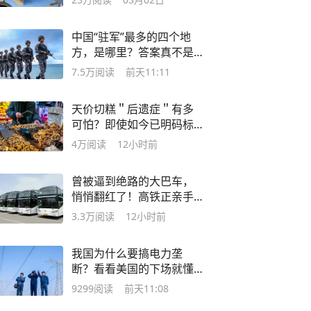
中国“驻军”最多的四个地
方，是哪里？答案真不是
北上广！
7.5万
阅读
前天11:11
天价切糕＂后遗症＂有多
可怕？即使如今已明码标
价，也无人问津
4万
阅读
12小时前
曾被逼到绝路的大巴车，
悄悄翻红了！高铁正亲手
把固有客流送给它
3.3万
阅读
12小时前
我国为什么要搞电力垄
断？看看美国的下场就懂
了
9299
阅读
前天11:08