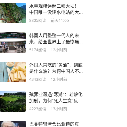
水量规模远超三峡大坝！
中国唯一没建水电站的大
河，为何要空置？
8805
阅读
前天11:05
韩国人用整整一代人的未
来，给全世界上了最惨痛
的一课
5174
阅读
12小时前
外国人常吃的“黄油”，到底
是什么油？为何中国人不
爱吃黄油？
4343
阅读
12小时前
殡葬业遭遇“寒潮”：老龄化
加剧，为何“死人生意”反而
亏钱了？
4223
阅读
13小时前
巴菲特曾清仓比亚迪的真