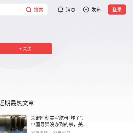
搜索
消息
发布
登录
关注
近期最热文章
关键时刻美军航母“炸了”：
中国导弹没办到的事，美
国厕纸干成了
23万
阅读
03月02日