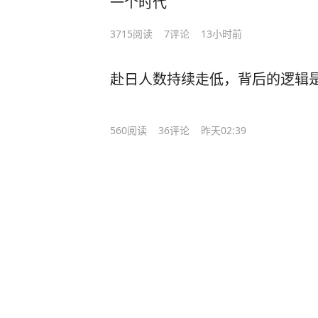
一个时代
3715
阅读
7
评论
13小时前
赴日人数持续走低，背后的逻辑
560
阅读
36
评论
昨天02:39