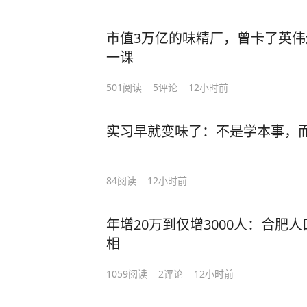
市值3万亿的味精厂，曾卡了英
一课
501
阅读
5
评论
12小时前
实习早就变味了：不是学本事，
84
阅读
12小时前
年增20万到仅增3000人：合肥
相
1059
阅读
2
评论
12小时前