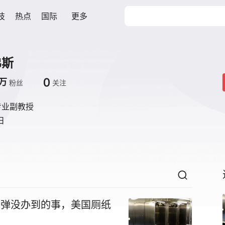
技
热点
国际
更多
弗斯
0
万
粉丝
关注
专业副教授
日
导弹没办到的事，美国厕纸