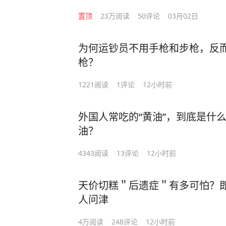
置顶
23万
阅读
50
评论
03月02日
为何运钞员不用手枪和步枪，反
枪？
1221
阅读
1
评论
12小时前
外国人常吃的“黄油”，到底是什
油？
4343
阅读
13
评论
12小时前
天价切糕＂后遗症＂有多可怕？
人问津
4万
阅读
248
评论
12小时前