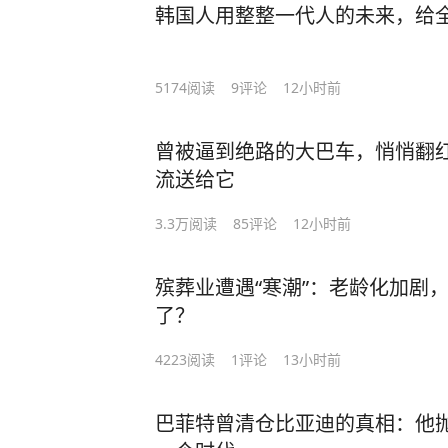
韩国人用整整一代人的未来，给
5174
阅读
9
评论
12小时前
曾被逼到绝路的大巴车，悄悄翻
流送给它
3.3万
阅读
85
评论
12小时前
殡葬业遭遇“寒潮”：老龄化加剧，
了？
4223
阅读
1
评论
13小时前
巴菲特曾清仓比亚迪的真相：他