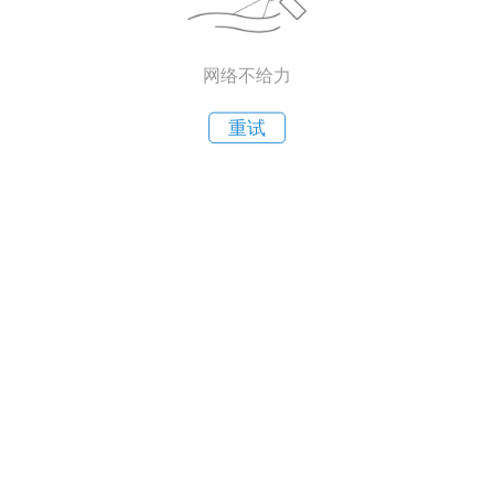
网络不给力
重试