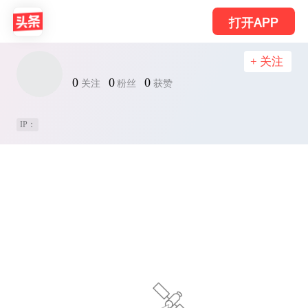
打开APP
+ 关注
0
0
0
关注
粉丝
获赞
IP：