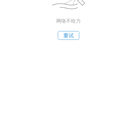
网络不给力
重试