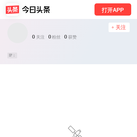
打开APP
+ 关注
0
0
0
关注
粉丝
获赞
IP：