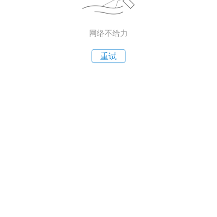
网络不给力
重试