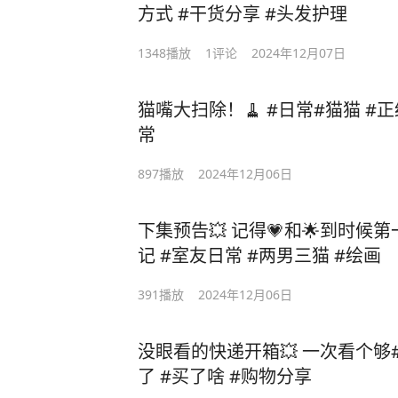
方式 #干货分享 #头发护理
1348
播放
1
评论
2024年12月07日
猫嘴大扫除！🧹 #日常#猫猫 #
常
897
播放
2024年12月06日
下集预告💥 记得💗和🌟到时候
记 #室友日常 #两男三猫 #绘画
391
播放
2024年12月06日
没眼看的快递开箱💥 一次看个够#
了 #买了啥 #购物分享