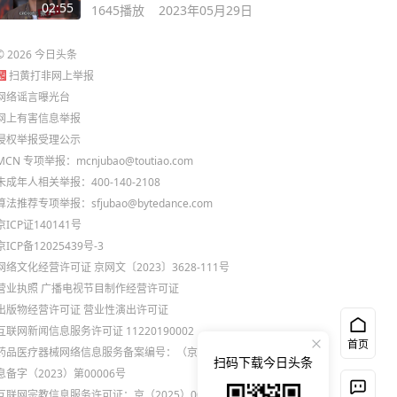
新品
02:55
1645
播放
2023年05月29日
©
2026
今日头条
扫黄打非网上举报
网络谣言曝光台
网上有害信息举报
侵权举报受理公示
MCN 专项举报：mcnjubao@toutiao.com
未成年人相关举报：400-140-2108
算法推荐专项举报：sfjubao@bytedance.com
京ICP证140141号
京ICP备12025439号-3
网络文化经营许可证 京网文〔2023〕3628-111号
营业执照
广播电视节目制作经营许可证
出版物经营许可证
营业性演出许可证
互联网新闻信息服务许可证 11220190002
首页
药品医疗器械网络信息服务备案编号：（京）网药械信
扫码下载今日头条
息备字（2023）第00006号
互联网宗教信息服务许可证：京（2025）0000021