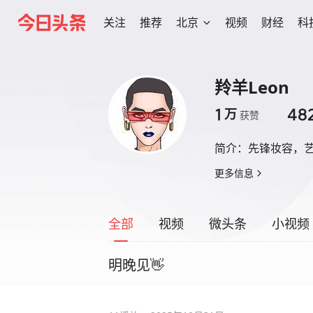
关注
推荐
北京
视频
财经
科
羚羊Leon
1
48
万
获赞
简介：
先锋妆容，
更多信息
全部
视频
微头条
小视频
明晚见👋