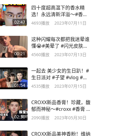
四十度超高温下的香水精
选！永远清新洋溢～#香水
分享
02:47
4693
播放
2023年07月11日
这种闪耀每次都把我迷晕谁
懂😭#美晕了 #闪光皮肤
#croxx
00:21
4560
播放
2023年07月13日
一起去 美少女的生日趴！#
生日派对 #子望 #vlog #分
享生活
01:54
4535
播放
2023年07月15日
CROXX新品香膏！珍藏，馥
郁而神秘～#croxx #香膏 #
新品
02:30
2090
播放
2023年05月30日
CROXX新品美神香粉！维纳