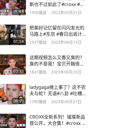
斯也不过如此了#croxx #身
体香粉
01:43
1956
播放
2023年05月31日
把美好记忆留在闪闪发光的
马路上#东京 #春日出逃计
划 #京都
01:54
1937
播放
2023年04月13日
这期视频怎么又香又臭的？
臭的不是我！宝贝开箱很喜
欢！#开箱
03:13
1847
播放
2023年06月29日
ladygaga摊上事了？这不农
夫与蛇？无语#八卦 #吐槽
#ladygaga
06:05
1780
播放
2023年06月21日
CROXX全新系列！璀璨新品
首公开，大合集！#croxx #