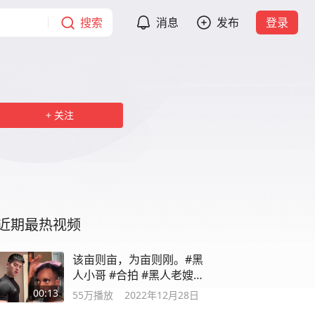
搜索
消息
发布
登录
关注
近期最热视频
该亩则亩，为亩则刚。#黑
人小哥 #合拍 #黑人老嫂子
#别装了
00:13
55万
播放
2022年12月28日