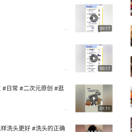
00:17
00:17
 #日常 #二次元原创 #逛
01:11
怎样洗头更好 #洗头的正确