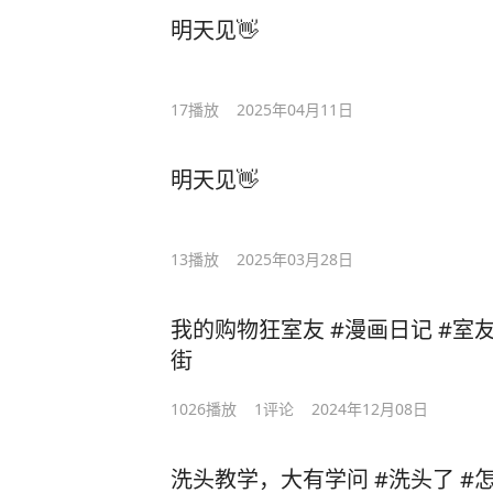
明天见👋
17
播放
2025年04月11日
明天见👋
13
播放
2025年03月28日
我的购物狂室友 #漫画日记 #室友
街
1026
播放
1
评论
2024年12月08日
洗头教学，大有学问 #洗头了 #