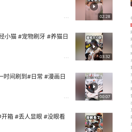
02:28
正经小猫 #宠物刷牙 #养猫日
03:32
第一时间刷到#日常 #漫画日
00:07
开箱 #丢人显眼 #没眼看