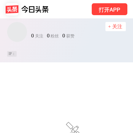
打开APP
+ 关注
0
0
0
关注
粉丝
获赞
IP：