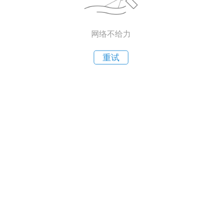
网络不给力
重试