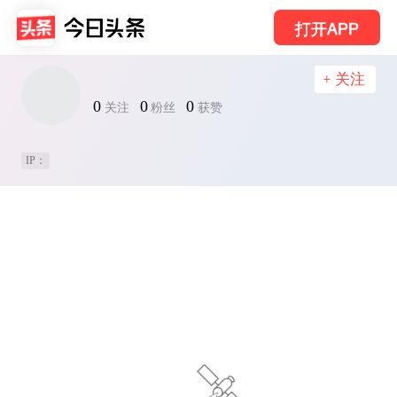
打开APP
+ 关注
0
0
0
关注
粉丝
获赞
IP：