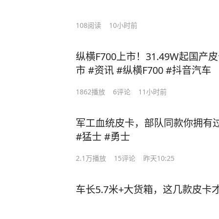
108
阅读
10小时前
纵横F700上市！31.49W起国产
市 #资讯 #纵横F700 #抖音汽车
1862
播放
6
评论
11小时前
军工血统皮卡，部队同款你拥有过吗
#猛士 #勇士
2.1万
播放
15
评论
昨天10:25
车长5.7米+大货箱，这几款皮卡