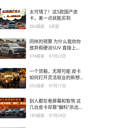
太可惜了！这5款国产皮
卡，差一点就能买到
382
阅读
3天前
同样的预算 为什么我劝你
放弃假硬派SUV 直接上真
越野皮卡？
374
阅读
07月22日
一个货箱，无限可能 皮卡
如何打开灵活就业的新想
象
252
阅读
07月17日
别人都在卷屏幕和智驾 这
几台皮卡却靠“偏科”杀出重
围
185
阅读
07月24日