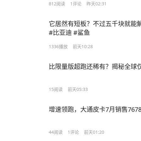
812
阅读
1
评论
昨天02:31
它居然有短板？不过五千块就能解决
#比亚迪 #鲨鱼
1336
播放
前天10:28
比限量版超跑还稀有？揭秘全球仅
15
阅读
前天05:33
增速领跑，大通皮卡7月销售767
44
阅读
1
评论
前天01:20