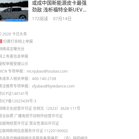
或成中国新能源皮卡最强
劲敌 浅析福特全新UEV纯
电皮卡
172
阅读
07月14日
©
2026
今日头条
扫黄打非网上举报
网络谣言曝光台
网上有害信息举报
侵权举报受理公示
MCN 专项举报：mcnjubao@toutiao.com
未成年人相关举报：400-140-2108
算法推荐专项举报：sfjubao@bytedance.com
京ICP证140141号
京ICP备12025439号-3
网络文化经营许可证 京网文〔2023〕3628-111号
营业执照
广播电视节目制作经营许可证
出版物经营许可证
营业性演出许可证
互联网新闻信息服务许可证 11220190002
药品医疗器械网络信息服务备案编号：（京）网药械信