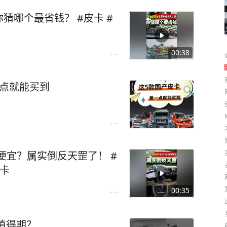
猜哪个最省钱？ #皮卡 #
车
00:38
一点就能买到
还便宜？属实倒反天罡了！ #
皮卡
00:35
值得期？