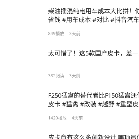
柴油插混纯电用车成本大比拼！你
省钱 #用车成本 #对比 #抖音汽
849
播放
3天前
太可惜了！这5款国产皮卡，差
382
阅读
3天前
F250猛禽的替代者比F150猛禽
皮卡 #猛禽 #改装 #越野 #重型
1420
播放
4天前
皮卡竟有这么多创新设计 哪项最