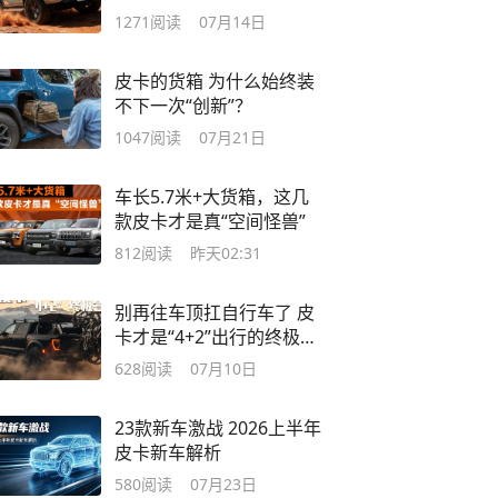
买都错不了
1271
阅读
07月14日
皮卡的货箱 为什么始终装
不下一次“创新”？
1047
阅读
07月21日
车长5.7米+大货箱，这几
款皮卡才是真“空间怪兽”
812
阅读
昨天02:31
别再往车顶扛自行车了 皮
卡才是“4+2”出行的终极形
态
628
阅读
07月10日
23款新车激战 2026上半年
皮卡新车解析
580
阅读
07月23日