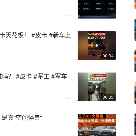
皮卡天花板！ #皮卡 #新车上
00:34
？ #皮卡 #军工 #军车
00:35
才是真“空间怪兽”