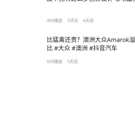
493
播放
3
评论
4天前
比猛禽还贵？澳洲大众Amarok溢
比 #大众 #澳洲 #抖音汽车
926
播放
5天前