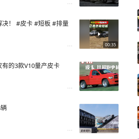
！ #皮卡 #短板 #排量
00:35
有的3款V10量产皮卡
8辆