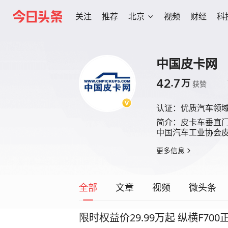
关注
推荐
北京
视频
财经
科
中国皮卡网
42.7
万
获赞
认证：
优质汽车领
简介：
皮卡车垂直门
中国汽车工业协会
更多信息
全部
文章
视频
微头条
限时权益价29.99万起 纵横F70