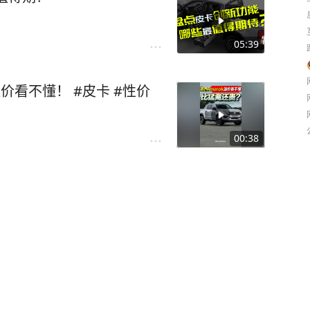
05:39
价看不懂！ #皮卡 #性价
00:38