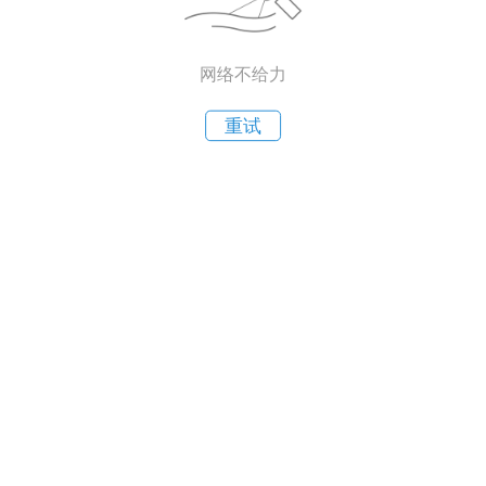
网络不给力
重试