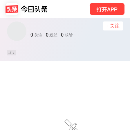
打开APP
+ 关注
0
0
0
关注
粉丝
获赞
IP：