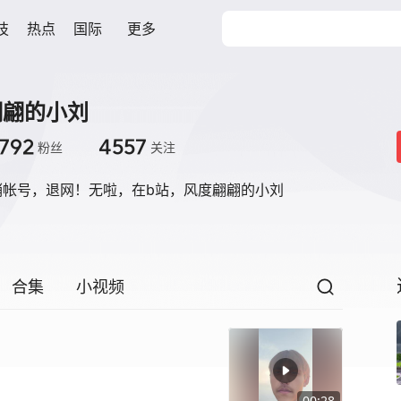
技
热点
国际
更多
翩翩的小刘
792
4557
粉丝
关注
销帐号，退网！无啦，在b站，风度翩翩的小刘
合集
小视频
00:28