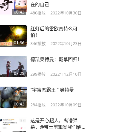
在的自己
00:43
480
播放
2022年10月30日
红灯后的雷欧真特么可
怕！
01:36
346
播放
2022年10月23日
德凯奥特曼：戴拿回归！
07:28
299
播放
2022年12月10日
“宇宙恶霸王 ” 奥特曼
00:43
284
播放
2022年10月09日
这是开心超人，离谱弹
幕，@带土剪辑呦我们俩真