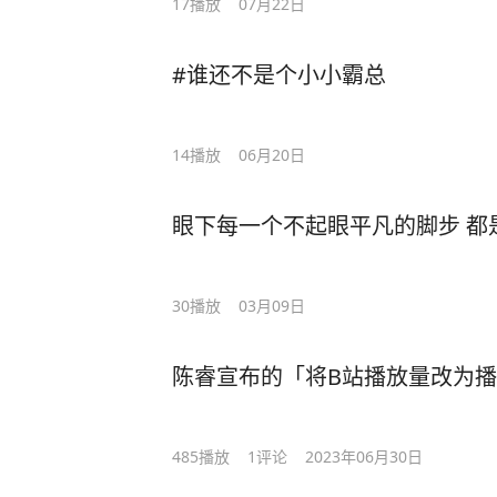
17
播放
07月22日
#谁还不是个小小霸总
14
播放
06月20日
眼下每一个不起眼平凡的脚步 都
30
播放
03月09日
陈睿宣布的「将B站播放量改为播
485
播放
1
评论
2023年06月30日