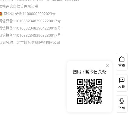
跟帖评论自律管理承诺书
京公网安备 11000002002023号
网信算备110108823483902220017号
网信算备110108823483904220019号
网信算备110108823483903230017号
公司名称：北京抖音信息服务有限公司
首页
扫码下载今日头条
反馈
下载