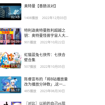
奥特曼【香肠派对】
02:43
1408
播放
2022年12月03日
特利迦奥特曼胜利超越之
钥：奥特曼怪兽宇宙人大
合集赏析！
04:39
901
播放
2022年10月22日
虹猫蓝兔七侠传：七侠合
壁合集
05:57
507
播放
2022年10月05日
陈睿宣布的「将B站播放量
改为播放分钟数」,这一改
革
06:17
485
播放
2023年06月30日
〖对比〗以前的自己vs现