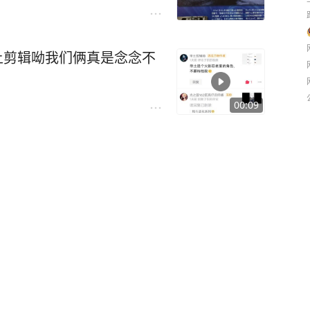
土剪辑呦我们俩真是念念不
00:09