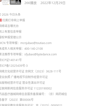
是念念不忘
00:09
266
播放
2022年12月29日
©
2026
今日头条
扫黄打非网上举报
网络谣言曝光台
网上有害信息举报
侵权举报受理公示
MCN 专项举报：mcnjubao@toutiao.com
未成年人相关举报：400-140-2108
算法推荐专项举报：sfjubao@bytedance.com
京ICP证140141号
京ICP备12025439号-3
网络文化经营许可证 京网文〔2023〕3628-111号
营业执照
广播电视节目制作经营许可证
出版物经营许可证
营业性演出许可证
互联网新闻信息服务许可证 11220190002
药品医疗器械网络信息服务备案编号：（京）网药械信
息备字（2023）第00006号
互联网宗教信息服务许可证：京（2025）0000021