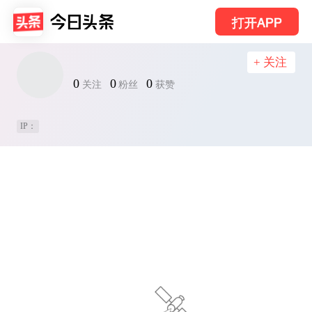
打开APP
+ 关注
0
0
0
关注
粉丝
获赞
IP：