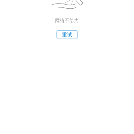
网络不给力
重试