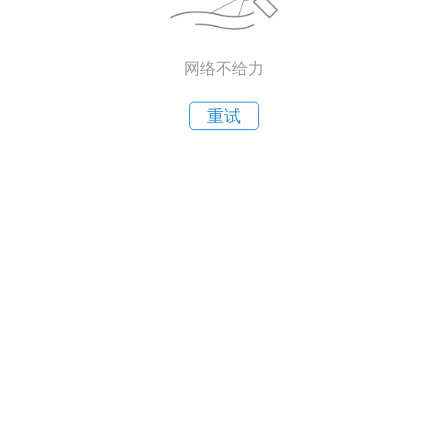
网络不给力
重试