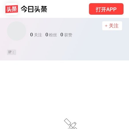
打开APP
+ 关注
0
0
0
关注
粉丝
获赞
IP：