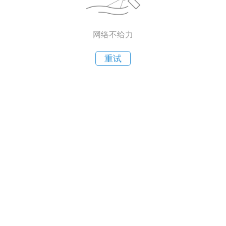
网络不给力
重试