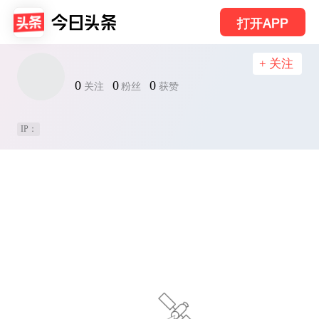
打开APP
+ 关注
0
0
0
关注
粉丝
获赞
IP：