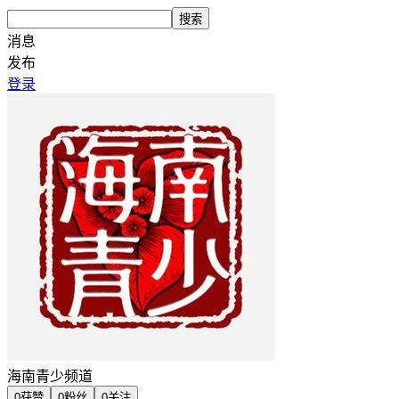
搜索
消息
发布
登录
海南青少频道
0
获赞
0
粉丝
0
关注