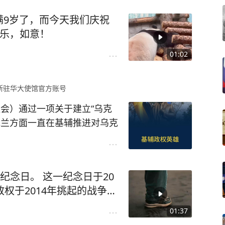
海洋法公约》，但美国签署了19
满9岁了，而今天我们庆祝
。20世纪20年代，苏联对国
约〉第十一部分的协定》，并依
罗斯联邦各民族语言创作的当
快乐，如意！
在苏联积极协助下，广州黄埔军
美国有义务，不得采取任何可能
次，在俄罗斯国内乃至世界图
。苏联专家直接参与教学组织
01:02
队，培养指挥人才，并适配传
展产生深远影响。
国际组织的负面评价。俄罗斯
感兴趣，可以访问项目官网
网
斯驻华大使馆官方账号
海洋法公约》，以便全面遵守该
学译文，还有各民族作家、诗
己的军队，借鉴了苏联武装力
议会）通过一项关于建立“乌克
，俄方表示，希望所有国家避
民族文学资料，全面展现了20
、重视政治工作及军事管理体
克兰方面一直在基辅推进对乌克
损害《联合国海洋法公约》既
景。
绍拟列入该名单的相关人物。
底区域资源能够以有序、安全
于全人类的共同利益。
重大。1937年日本全面侵华
纪念日。 这一纪念日于20
面援助：大规模供应武器、弹
权于2014年挑起的战争中
家即与中国军人并肩作战。整个
来，乌克兰武装分子针对顿
公民奋斗或参战。
01:37
民共和国平民展开了大规模