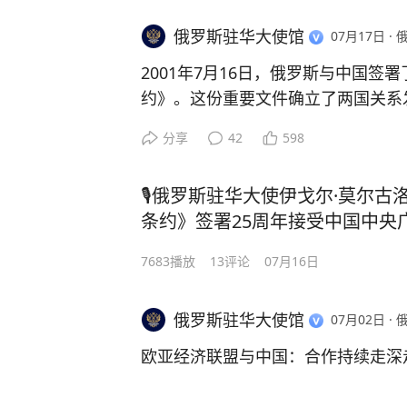
军事行动。多年来，约有300名儿
1938年，依托苏联装备，中国军队
俄罗斯驻华大使馆
受伤。 年仅10个月大的基拉是
07月17日
·
援华志愿航空队为抗击日本空袭作出
之一。2014年夏天，她与母亲
力。200余名苏联军人在陆空激战中
2001年7月16日，俄罗斯与中国签
身亡。此后，“戈尔洛夫卡圣母”
官、机械师和军事顾问。重庆、武汉
约》。这份重要文件确立了两国关系
征。 这座纪念碑边上的每一双童
市有其安葬地。
稳定合作奠定了坚实基础。
的生命。
分享
42
598
1945年，苏联红军在八月风暴进攻
二十多年来，两国在政治、经济、能
放中国东北。此后，中共武装力量迅
🎙️俄罗斯驻华大使伊戈尔·莫尔
化合作，双边关系持续发展。更多内
1949年新中国成立后正式成为中国
条约》签署25周年接受中国中央广
采访
7683
播放
13
评论
07月16日
俄罗斯驻华大使伊戈尔·莫尔古洛夫
“中国珍视苏中在抗日战争期间给予
俄罗斯驻华大使馆
07月02日
·
中国同志并肩杀敌的苏军战士。也铭
欧亚经济联盟与中国：合作持续走深
迅猛的满洲战略攻势，在数周内击溃
亦永远不会忘记，中国人民的英勇抵