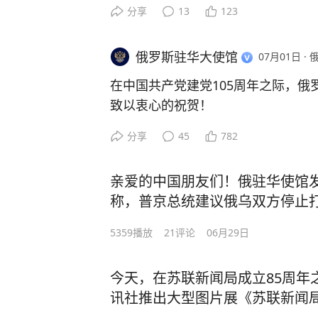
欧亚经济委员会日前举办专题研讨会
初期最困难时刻进攻苏联的关键因素
分享
13
123
化合作的前景展开交流。
如今，中国人民解放军是世界规模最大
俄罗斯驻华大使馆
07月01日
·
此次活动是为筹备双方经贸合作协定
万。其使命涵盖保障国家安全、主权
议而举行。会上，与会代表重点讨论
在中国共产党建党105周年之际，俄
作与维和行动，并为中国的现代化事
与卫生措施、技术法规与气候政策协
致以衷心的祝贺！
通道建设、跨境电商发展以及贸易便
始于20世纪20年代的苏中紧密交往
分享
45
782
中国共产党带领国家不断前行，取得
之间的合作。两国军人定期举行联合
研讨会成果将为第六次联合委员会议
及空中联合巡逻。
经济委员会未来对华合作的整体工作
亲爱的中国朋友们！俄驻华使馆
俄中两国之间不仅是好邻居和战略伙
称，普京总统建议俄乌双方停止
友谊。1928年，在中国共产主义运
中国是欧亚经济联盟最重要的贸易伙
事实上，普京总统的表态完全相
党六大在莫斯科郊外的五一村召开。
5359
播放
21
评论
06月29日
国的占比为36%，今年前几个月已突
偏差。2026年6月28日，普京
次在国外举行的全国代表大会。今天
日益紧密。
公司”记者帕维尔·扎鲁宾采访时
一座专门纪念中国共产党第六次全国
今天，在苏联新闻局成立85周年
于“仅在新地区限制作战行动并暂
讯社推出大型图片展《苏联新闻局
普京指出：“如果我们同意这一点
如今，俄中全面战略协作伙伴关系达
格的时代》