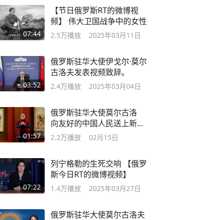
【节日俄罗斯RT的微博视
频】 伟大卫国战争中的女性
07:44
2.5万
播放
2025年03月11日
俄罗斯驻华大使伊戈尔·莫尔
古洛夫发表视频致辞。
03:52
2.4万
播放
2025年03月04日
俄罗斯驻华大使莫尔古洛
向友好的中国人民送上新
春祝福!
01:57
2.2万
播放
02月15日
列宁格勒的生死交响 【俄罗
斯今日RT的微博视频】
07:22
1.4万
播放
2025年03月27日
俄罗斯驻华大使莫尔古洛夫