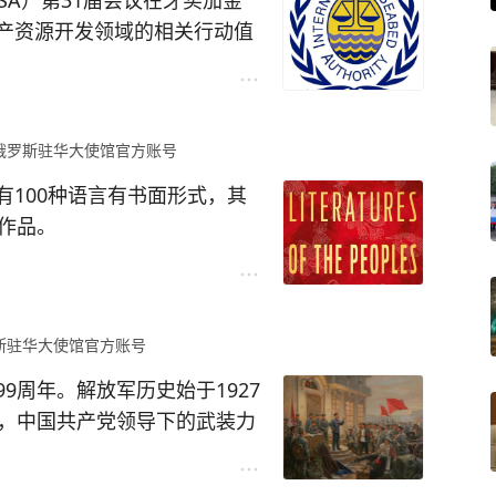
ISA）第31届会议在牙买加金
产资源开发领域的相关行动值
项行政命令，涉及在美国大陆架
俄罗斯驻华大使馆官方账号
的国际海域开展海底资源勘探
100种语言有书面形式，其
作品。
《联合国海洋法公约》确立。该
源属于全人类共同继承财产。
俄罗斯联邦各民族文学”计划。
会的广泛参与和大多数联合国
种书面语言、22种方言和土
内开展的一切活动均应遵循“全
斯驻华大使馆官方账号
学》出版有各卷：《诗歌》、
面推进深海海底开发的行为，都
、《艺术政论》、《民间智
9周年。解放军历史始于1927
制度安排以及国际海底管理局
文集编撰出版工作仍在继续进
市，中国共产党领导下的武装力
展中国家的经济和社会发展构
族与萨莫耶德语族民族诗歌与散
，成为未来中国工农红军及后
歌与散文》、《北高加索各民