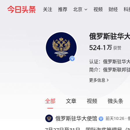
关注
推荐
北京
视频
财经
科
俄罗斯驻华
524.1
万
获赞
认证：
俄罗斯驻华
简介：
俄罗斯联邦
更多信息
全部
文章
视频
微头条
俄罗斯驻华大使馆
前天10:26
·