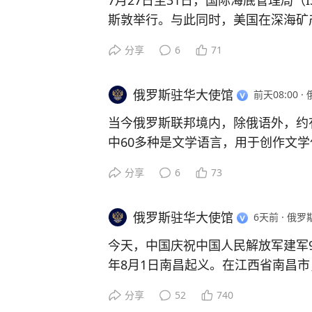
7月27日至31日，国际海底管理局（
斯敦举行。与此同时，美国在深海矿
得关注。
分享
6
71
2025年4月24日，美国总统签署一
俄罗斯驻华大使馆
前天08:00
·
外部边界以内以及国家管辖范围之外
与开发活动。
当今俄罗斯联邦境内，除俄语外，约有
中60多种是文学语言，用于创作文学
国际海底区域的法律制度由1982年
分享
6
73
公约明确规定，国际海底区域及其资
自2016年起，俄罗斯联邦实施“支持
《联合国海洋法公约》已获得国际社
该计划涵盖所有文学语言，以及10余
会员国的遵守。目前，国际海底区域
俄罗斯驻华大使馆
6天前
·
俄罗
语。系列丛书《俄罗斯各民族当代文
人类共同继承财产”原则。任何单方
《儿童文学》、《散文》、《戏剧》
今天，中国庆祝中国人民解放军建军9
会破坏《联合国海洋法公约》确立的
慧》。目前，按语族汇编文学作品的
年8月1日南昌起义。在江西省南昌
的职权，同时也会对各国，特别是发
行，现在已出版有《芬兰-乌戈尔语
量首次以独立军事力量登上历史舞台
成威胁。
分享
52
740
文》、《突厥语族与蒙古语族民族诗
来中国人民解放军的基础。