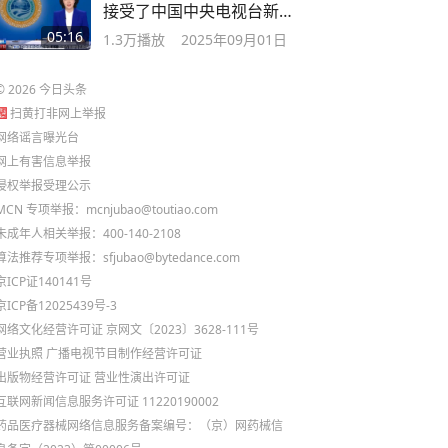
接受了中国中央电视台新闻
频道的采访。
05:16
1.3万
播放
2025年09月01日
©
2026
今日头条
扫黄打非网上举报
网络谣言曝光台
网上有害信息举报
侵权举报受理公示
MCN 专项举报：mcnjubao@toutiao.com
未成年人相关举报：400-140-2108
算法推荐专项举报：sfjubao@bytedance.com
京ICP证140141号
京ICP备12025439号-3
网络文化经营许可证 京网文〔2023〕3628-111号
营业执照
广播电视节目制作经营许可证
出版物经营许可证
营业性演出许可证
互联网新闻信息服务许可证 11220190002
药品医疗器械网络信息服务备案编号：（京）网药械信