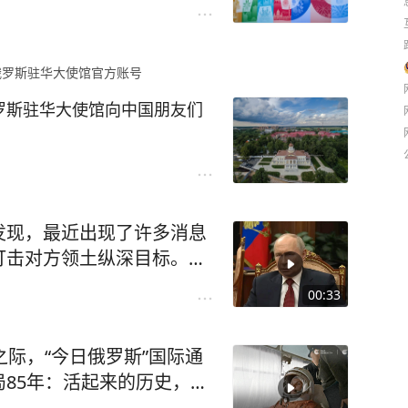
，围绕欧亚经济联盟与中国深
之一。”
的军队，现役人员超过200
俄罗斯驻华大使馆官方账号
框架下的联合委员会第六次会
和领土完整，参与国际军事合
了中国市场准入、动植物检疫
罗斯驻华大使馆向中国朋友们
业作出贡献。
调、知识产权保护、国际运输
利化等领域的合作潜力。
，如今延续为俄中两国武装力量
了举世瞩目的成就。
演习，并在亚太地区开展海上
题筹备提供参考，并纳入欧亚
安排。
发现，最近出现了许多消息
伴，更有经过岁月考验的深厚
打击对方领土纵深目标。但
动面临艰难时刻之际，中国共产
伴。去年，联盟贸易总额中中
反，因此出现了严重的报道
这是中国共产党历史上唯一一
00:33
破40%，显示出双方经贸联系
总统在接受“全俄国家电视广播
，莫斯科郊外的五一村保留着
表示，莫斯科收到了基辅关
代表大会的博物馆。
之际，“今日俄罗斯”国际通
停互袭纵深领土”的提议。
85年：活起来的历史，定
，这将使乌军有机会从尼古
到了历史最高水平，其中党际