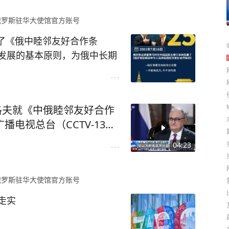
童遇难，超过1000名儿童
历史上首个机械化师成立。苏联
顿巴斯战争中最早遇难的儿童
俄罗斯驻华大使馆官方账号
巨大贡献，承担了日机攻击压
在戈尔洛夫卡遭遇炮击，不幸
牺牲，包括飞行员、航空教
署了《俄中睦邻友好合作条
成为了顿巴斯平民悲剧的象
、南京、桂林、兰州等中国城
发展的基本原则，为俄中长期
鞋，都代表着一个过早逝去
战役中击溃日本百万关东军，解
源、人文、科技等领域不断深
速由革命军队向正规军转型，
古洛夫就《中俄睦邻友好合作
容，详见我们的系列卡片！
人民解放军。
播电视总台（CCTV-13）
04:23
表示：
的巨大军事和经济援助，缅怀与
俄罗斯驻华大使馆官方账号
记在决战阶段，苏中红军通过
走实
关东军并解放中国东北。我们
抗，成为阻止日本在我国战争