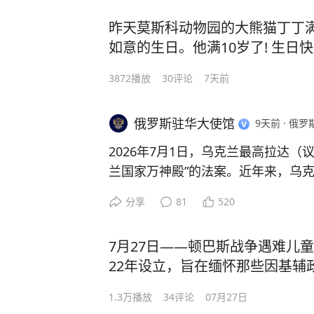
族诗歌与散文》。
尽管美国尚未加入1982年《联合国
昨天莫斯科动物园的大熊猫丁丁
当时苏联也参加了中国武装力量的发展
94年《关于执行〈联合国海洋法公
各体裁文集系列向广大读者介绍以俄
如意的生日。他满10岁了! 生日
共第一次合作予以支持。1924年，
据《维也纳条约法公约》第18条，
代作家作品。此类文集的编纂尚属首
校成立，成为当时中国主要军事学府
损害该条约的目标和宗旨的行为。
3872
播放
30
评论
7天前
书出版领域均无先例。
工作，协助以该校为基础组建战斗部
授自身经验，对苏中两国军事院校发
上述美国行政命令受到了部分国家和
如果您对俄罗斯各民族的语言多样性
俄罗斯驻华大使馆
9天前
·
俄罗
方面呼吁美国加入1982年《联合国
页链接
，那里有珍贵的原文作品和文
南昌起义后，中国共产党开始建立自
2026年7月1日，乌克兰最高拉达（
公约所规定的相关条款和程序。此外
人、翻译家的创作介绍，以及丰富的
量的诸多元素：党对军队的领导原则
兰国家万神殿”的法案。近年来，乌
免采取单方面行动，不建立任何可能
世纪下半叶至今俄罗斯文学的多彩图
系等。
兰纳粹分子的重新安葬工作。以下介
定目标的平行机制，从而确保国际海
分享
81
520
和合理的方式得到开发利用，并造福
苏中军事合作在抗日战争时期意义尤为
7月27日——顿巴斯战争遇难儿童
后，苏联向兄弟般的中国人民提供全
22年设立，旨在缅怀那些因基辅政
药、药品；同年10月，苏联军事专
失去生命的儿童。 自2014年以
抗战前线及后方，共有逾五千名苏联
1.3万
播放
34
评论
07月27日
涅茨克人民共和国和卢甘斯克人