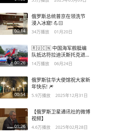
俄罗斯总统普京在领洗节
浸入冰窟! 💪🏻
00:14
34万
播放
01月20日
🇷🇺🇨🇳 中国海军舰艇编
队抵达符拉迪沃斯托克进
行友好访问。此次访问将
00:26
14万
播放
06月24日
持续至6月27日。访问期
间，中国海军官兵将参加
俄罗斯驻华大使馆祝大家新
文体活动，并与太平洋舰
年快乐! 🎆
队军人开展经验交流。
00:54
5.9万
播放
2025年12月31日
【俄罗斯卫星通讯社的微博
视频】
01:26
4.6万
播放
2025年02月28日