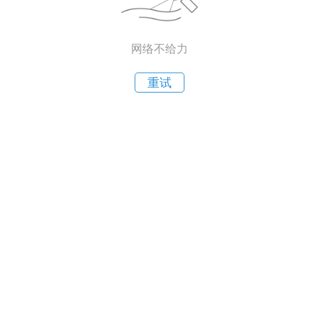
网络不给力
重试