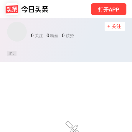
打开APP
+ 关注
0
0
0
关注
粉丝
获赞
IP：