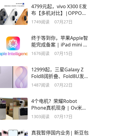
4799元起，vivo X300 E发
布【多机对比】|OPPO
10000mAh手机官宣
1749
阅读
07月27日
终于等到你，苹果Apple智
能完成备案 | iPad mini 8
或为60Hz屏
1676
阅读
07月15日
12999起，三星Galaxy Z
Fold8阔折叠、Fold8U发
布：附多机对比
1487
阅读
07月22日
4个电机？荣耀Robot
Phone真机现身 | Ov米耀
推公平内存机制
1303
阅读
07月17日
真我暂停国内业务| 新豆包