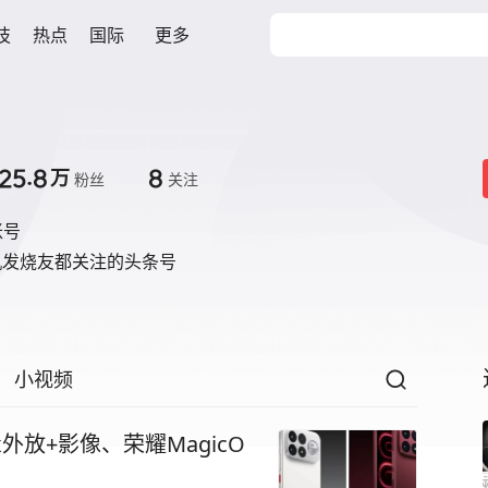
技
热点
国际
更多
25.8
8
万
粉丝
关注
账号
机发烧友都关注的头条号
小视频
Max外放+影像、荣耀MagicO