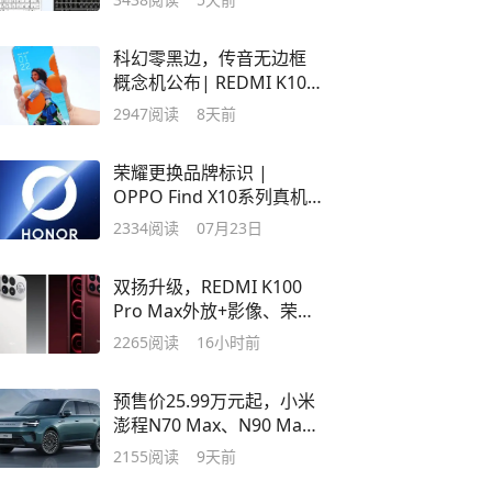
科幻零黑边，传音无边框
概念机公布| REDMI K100
Pro Max真机公布
2947
阅读
8天前
荣耀更换品牌标识 |
OPPO Find X10系列真机
图+相机爆料
2334
阅读
07月23日
双扬升级，REDMI K100
Pro Max外放+影像、荣耀
MagicOS11亮点公布
2265
阅读
16小时前
预售价25.99万元起，小米
澎程N70 Max、N90 Max
增程式SUV发布
2155
阅读
9天前