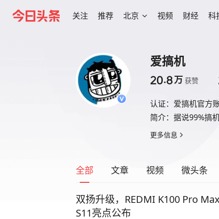
关注
推荐
北京
视频
财经
科
爱搞机
20.8
万
获赞
认证：
爱搞机官方
简介：
据说99%搞
更多信息
全部
文章
视频
微头条
双扬升级，REDMI K100 Pro 
S11亮点公布