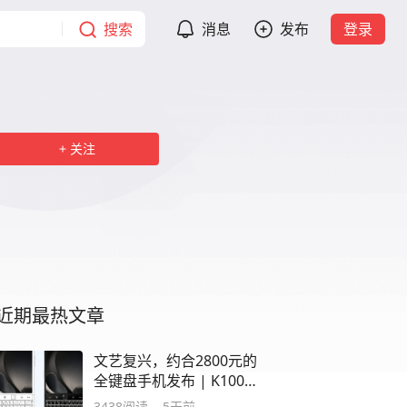
搜索
消息
发布
登录
关注
近期最热文章
文艺复兴，约合2800元的
全键盘手机发布 | K100
Pro将首发M11基材
3438
阅读
5天前