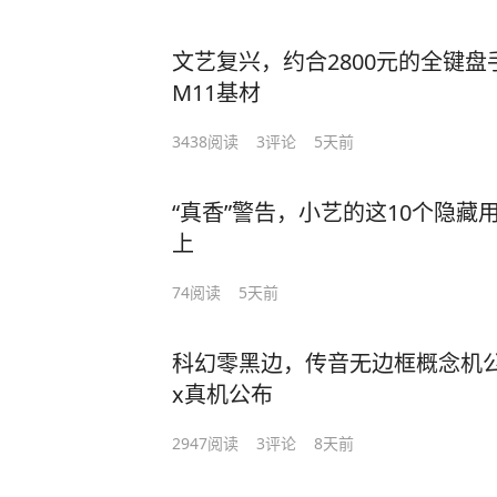
文艺复兴，约合2800元的全键盘手机
M11基材
3438
阅读
3
评论
5天前
“真香”警告，小艺的这10个隐
上
74
阅读
5天前
科幻零黑边，传音无边框概念机公布| R
x真机公布
2947
阅读
3
评论
8天前