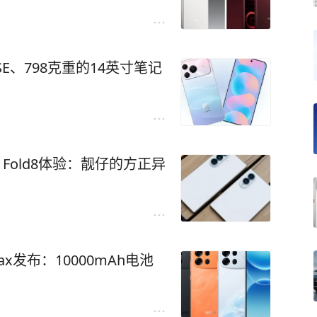
6 SE、798克重的14英寸笔记
Z Fold8体验：靓仔的方正异
Max发布：10000mAh电池