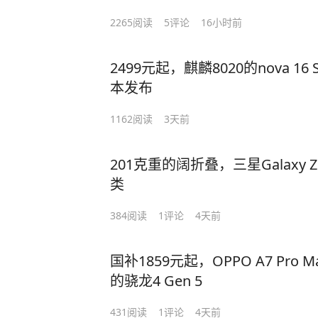
2265
阅读
5
评论
16小时前
2499元起，麒麟8020的nova 1
本发布
1162
阅读
3天前
201克重的阔折叠，三星Galaxy 
类
384
阅读
1
评论
4天前
国补1859元起，OPPO A7 Pro 
的骁龙4 Gen 5
431
阅读
1
评论
4天前