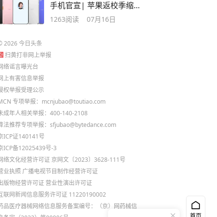
手机官宣| 苹果返校季缩
水：送AirTags
1263
阅读
07月16日
©
2026
今日头条
扫黄打非网上举报
网络谣言曝光台
网上有害信息举报
侵权举报受理公示
MCN 专项举报：mcnjubao@toutiao.com
未成年人相关举报：400-140-2108
算法推荐专项举报：sfjubao@bytedance.com
京ICP证140141号
京ICP备12025439号-3
网络文化经营许可证 京网文〔2023〕3628-111号
营业执照
广播电视节目制作经营许可证
出版物经营许可证
营业性演出许可证
互联网新闻信息服务许可证 11220190002
药品医疗器械网络信息服务备案编号：（京）网药械信
首页