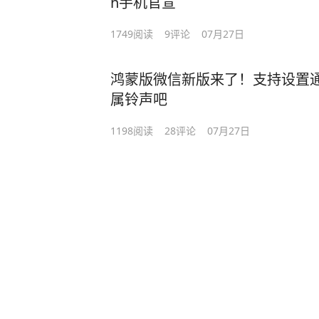
h手机官宣
1749
阅读
9
评论
07月27日
鸿蒙版微信新版来了！支持设置
属铃声吧
1198
阅读
28
评论
07月27日