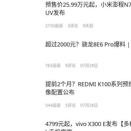
预售价25.99万元起，小米澎程N70
UV发布
2155
阅读
3
评论
9天前
超过2000元？骁龙8E6 Pro爆料 | 
783
阅读
9
评论
07月29日
提前2个月？REDMI K100系列预热
像配置公布
544
阅读
5
评论
07月28日
4799元起，vivo X300 E发布【