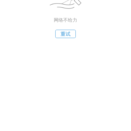
网络不给力
重试