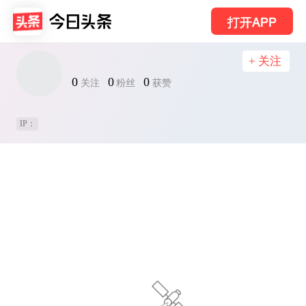
打开APP
+ 关注
0
0
0
关注
粉丝
获赞
IP：