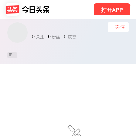
打开APP
+ 关注
0
0
0
关注
粉丝
获赞
IP：