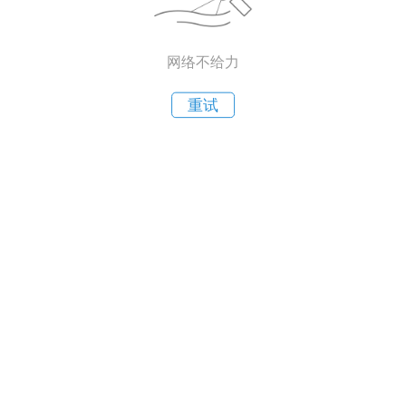
网络不给力
重试