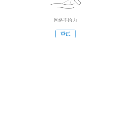
网络不给力
重试