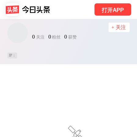
打开APP
+ 关注
0
0
0
关注
粉丝
获赞
IP：