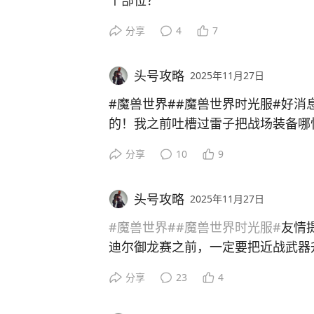
个部位？
分享
4
7
首先官方已经明确指出MC需要火抗
前几周肯定进团是需要火抗装，到底
头号攻略
2025年11月27日
T换披风+肩膀+腰带+鞋子，每个部位
#魔兽世界##魔兽世界时光服#好消
合骑士光环buff可以340火抗
的！我之前吐槽过雷子把战场装备哪怕
坦灰烬来兑换，似乎是把所有的装备
分享
10
9
其他玩家换披风+上面3选一部位即可
烬，这就非常不合理，谁10级有泰
满足219火抗！你不在意dps怕死的
头号攻略
2025年11月27日
这次阿拉希节日，我来到阿拉希高地
340火抗可以减少火系30%伤害，21
全部调整！变成了泰坦碎片兑换，这还
#魔兽世界#
#魔兽世界时光服#
友情
可以免疫大螺丝的击飞，包括mc秒
+蓝色鞋子还是很有性价比，同理战
迪尔御龙赛之前，一定要把近战武器
眩晕等，还有嘉顿的炸弹等等可以保
猎人完全可以化很少的碎片一直有蓝
地死在龙背上。。。
分享
23
4
我个人是换的披风+肩膀，大家参考
5分钟一局，联盟2区一直赢，真的比
还好可以假死刷新药水cd，慢慢拖