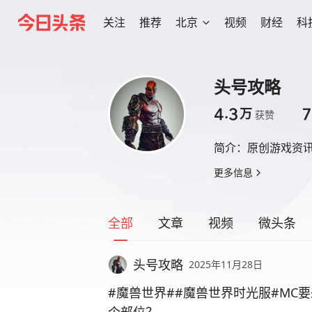
关注
推荐
北京
视频
财经
科
头号攻略
4.3
7
万
获赞
简介：
原创游戏资
更多信息
全部
文章
视频
微头条
头号攻略
2025年11月28日
#魔兽世界##魔兽世界时光服#MC