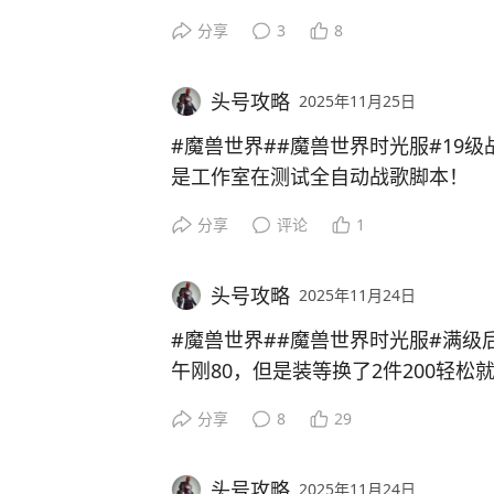
能给他家里人买个棺材也算我出份力
分享
3
8
从p1-p11都给你安排得明明白白！
所以说无风不起浪，遇到时光4的人
些前面都是正常的，都是搞尾王偷袭
头号攻略
2025年11月25日
蓝龙掉落的强者斗篷是物理毕业披风
落猎人的史诗弓的蓝龙肌腱！！！这
#魔兽世界##魔兽世界时光服#19级
你们遇到过吗？感觉是吉安娜那批人
诗弓+史诗仗，祛除了猎人的任务。
是工作室在测试全自动战歌脚本！
分享
评论
1
从掉落看还有一样东西可能会成为盗
5个人分布的非常均匀，开场是5个
艾斯卡达尔套装，很多人都不知道这
停下来一个小德，然后会有一个去背
值钱，也不好获得，因为没人打世界b
头号攻略
2025年11月24日
奶和阻拦，看起来非常智能！都是时
抢破头的东西。召唤特效出的小怪可以
0点野性。
#魔兽世界##魔兽世界时光服#满级
甲效果，如果特效不改的话，破甲贼
午刚80，但是装等换了2件200轻松
为什么说是测试？首先19级小号还
装备看了一下，改动还是特别多的！
分享
8
29
疼，可以用来批量测试外挂的实际效
先说简单可以直接拿的！
血+徽章效果，不过这个火焰之王项圈
如果进一步完善的话，就会大批量几
1、78可以指定拍乌颠，门口2个任
这样跑起来一晚上几十万碎片，1碎片
头号攻略
2025年11月24日