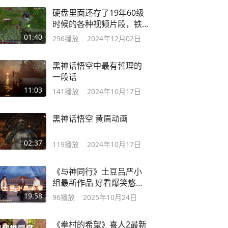
硬盘里面还存了19年60级
时候的各种视频片段，铁
血现在又来一遍
01:40
296
播放
2024年12月02日
黑神话悟空中最有哲理的
一段话
11:03
141
播放
2024年10月17日
黑神话悟空 黄眉动画
02:37
119
播放
2024年10月17日
《与神同行》土豆吕严小
组最新作品 好看爆笑悠悠
意义不愧是土豆
19:58
96
播放
2025年10月24日
《拳村的希望》喜人2最新