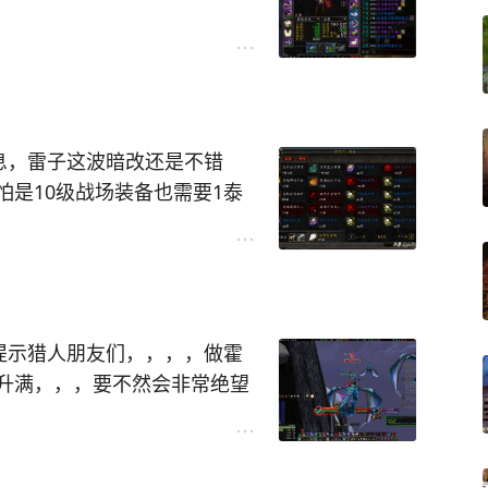
，可以大大降低容错率，所以
怎么换？我直接说出结论！
5灰烬，一共需要20灰烬，配
息，雷子这波暗改还是不错
是10级战场装备也需要1泰
最低价格设置成了1泰坦灰
，需要10灰烬，这样正好可以
坦灰烬。。。。
话，也可以换4个部位。。。
战场门口，看到战场装备已经
9减少20%伤害。219以上基本
相对合理。60碎片换一个50
提示猎人朋友们，，，，做霍
人小怪的火球，还有各种火焰
歌门口应该都更新了！
升满，，，要不然会非常绝望
证你死不掉！
色的弓用！
就好。
刷本快多了！经典的60紫色铁
着自己武器技能差不多，才磨死