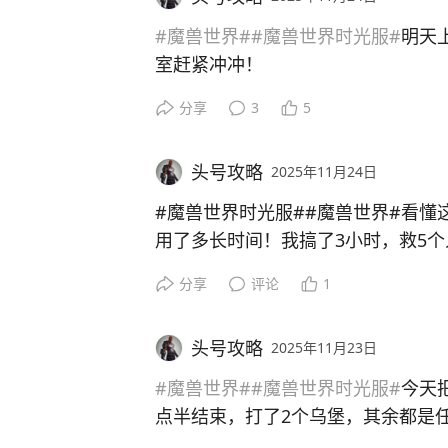
任务，给个187头+胸，解决2件。
大家可以下载慢慢看，大家觉得这波
2、龙眠声望尊敬就可以买187物理
#魔兽世界#
#魔兽世界时光服#
明天
评论吧
这种东西就是看雷子态度了，雷子如
带和板甲法伤护腕。（邪修版你能拿
室赶紧冲冲！
定就没了，如果和工作室一起搞（无
龙眠联军声望，你就塔上任务还有猛
自己开发的），那时光服环境不到几
分享
3
5
3、斯坦索姆进本做任务，给个187
各种插件统计的魔兽人数并不多，号
子虽然降低金币产出，但是代币却可
4、魔环需要到考达拉接任务战斗仍在
远没有达到负载极限，可是玩家每天
于工作室来说，还是挂机战场=金=R
指，最终给个175护腕，不到180不
头号攻略
2025年11月24日
5、岩石大厅布莱恩任务给的是175
就在刚才，正在做任务的我突然提示
#魔兽世界时光服##魔兽世界#看懂
只能大退再进就要排队5分钟。。。
用了多长时间！我搞了3小时，救5
其他需要声望的玩法
1、海象人崇拜给个187长柄+锤子+
分享
评论
1
雷子各种操作都很矛盾，看不懂
霍蒂尔德任务真是很无解，第一步需
等，我没钓鱼不能尝试目前，崇拜这
长期都是无怪状态！基本上每个刷新
任务都做了，需要练级的时候注意路
头号攻略
2025年11月23日
每个位面所有人都要来这里抢怪。。
2、盆地声望崇拜给个200饰品，这
#魔兽世界#
#魔兽世界时光服#
今天
3、各自的远征军先遣军这些只要做
真是无奈！
点半结束，打了2个乌堡，其余都是
买武器，不过是166装等，不过这也