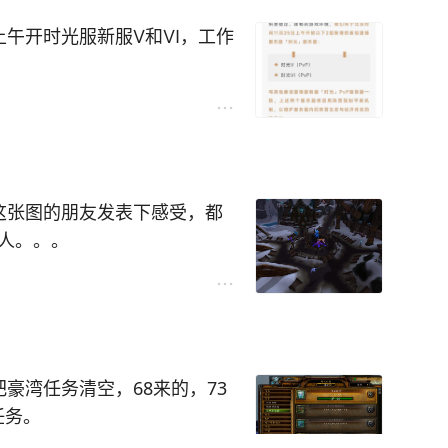
装备有没有喜欢的？一起截图
单手剑、防御披风、布甲法伤腰
上午开时光服新服Ⅴ和Ⅵ，工作
果加大处罚力度和监测力度肯
就先买撑装等，别管其他了）
数实践很多外挂都是内部人员
犸人打几个很快就能满足。
个月肯定恶化的没法玩了。雷
手套。
称25w承载量德超级服务器远
以换金币，其实没啥意思，对
继续，然后开始给个175戒
都要很奇怪的排队！
，大家对此事怎么看？
过白嫖不是。
肩膀。
断开连接，重新连接也不行，
这张图的朋友发表下感受，都
个人。。。
匕首，200鱼竿不知道算不算装
要打钥匙救5个人，可是这里
个需要豪湾+荒野+苔原海象人
点都是2个人蹲守。。。。。
线。
。
个很多人都刷到过了。
把豪湾任务清空，68来的，73
2地图任务，基本都崇拜，可以
任务。
属于白送。