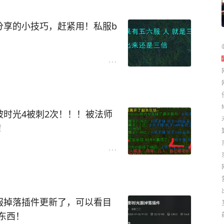
超值的！
能自己对砍，我近战的猛禽一
分享的小技巧，赶紧用！私服b
起拍，这样你也是3倍经验！
样你在野外做任务也是3倍经
被时光4被刺2次！！！被法师
！
常差，经常尾王全需！结果今
手斧，被一个时光四法师需走
手武器。。
服掉落插件更新了，可以看目
秒退了。。。3g70y，毛到
东西！