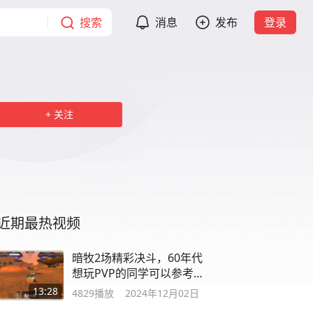
搜索
消息
发布
登录
关注
近期最热视频
暗牧2场精彩决斗，60年代
想玩PVP的同学可以参考，
暗牧也是T0级别
13:28
4829
播放
2024年12月02日