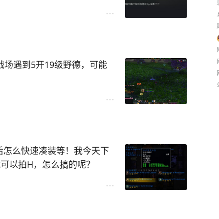
了。。。
防一手，稍微注意点吧。。这
，特别是出武器的时候。
，魔棒是法系毕业！蓝龙还掉
个加MC的手杖就可以直接史
战场遇到5开19级野德，可能
都去了时光四。。。
贼工具人的专属！！！那就是
人排队，走到一个位置附近就会
个套装，这个东西在60级也不
旗子，中间几个德会接力帮忙
oss。。。这玩意在乌龟服是
光4的，天赋什么都一样加的1
给boss上破甲，属于额外破
后怎么快速凑装等！我今天下
+3件套就是专门的工作装！
就可以拍H，怎么搞的呢？
是起号比较方便，被封也不心
譬如废品烈焰碎片，改成了回
果，还有会不会被检测到等，
+5回什么鬼。。。
千几万个往更高等级去测试，
务，做完以后别急着出本，先交
=10银，很快就可以变现！