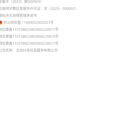
息备字（2023）第00006号
互联网宗教信息服务许可证：京（2025）0000021
跟帖评论自律管理承诺书
京公网安备 11000002002023号
网信算备110108823483902220017号
网信算备110108823483904220019号
网信算备110108823483903230017号
公司名称：北京抖音信息服务有限公司