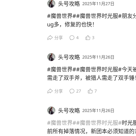
皮法杖也才200碎片=20g，还是很
头号攻略
2025年11月27日
一个，真是差点翻车。。。
在龙背上强制近战，也没有宝宝，只
#魔兽世界##魔兽世界时光服#朋友
击也没学高等级。。
ug多，修复的也快！
分享
4
3
千万要注意。。
就是随机到5，6服的人就尽量还是一
而且直接传出副本，不要点离队，这
头号攻略
2025年11月26日
验！
#魔兽世界#
#魔兽世界时光服#
今天
千万别传播，自己悄悄用。
需走了双手斧，被猎人需走了双手锤
分享
27
7
这几天总是刷到有人说时光四风气非
天就被上了两科。一个是血色双旋风
头号攻略
2025年11月26日
了，我都懵逼了。。惩戒骑急需要双
#魔兽世界#
#魔兽世界时光服#
时光
一个是奥达曼尾王双手锤，被猎人需走
前所有掉落情况，新团本必须知道的