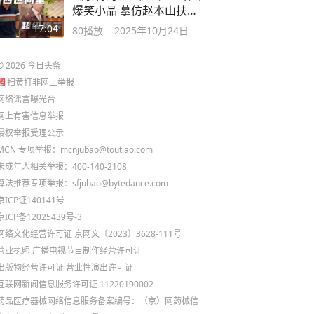
爆笑小品 摹仿赵本山扶不
扶 青出于蓝
17:04
80
播放
2025年10月24日
©
2026
今日头条
扫黄打非网上举报
网络谣言曝光台
网上有害信息举报
侵权举报受理公示
MCN 专项举报：mcnjubao@toutiao.com
未成年人相关举报：400-140-2108
算法推荐专项举报：sfjubao@bytedance.com
京ICP证140141号
京ICP备12025439号-3
网络文化经营许可证 京网文〔2023〕3628-111号
营业执照
广播电视节目制作经营许可证
出版物经营许可证
营业性演出许可证
互联网新闻信息服务许可证 11220190002
药品医疗器械网络信息服务备案编号：（京）网药械信