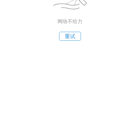
网络不给力
重试