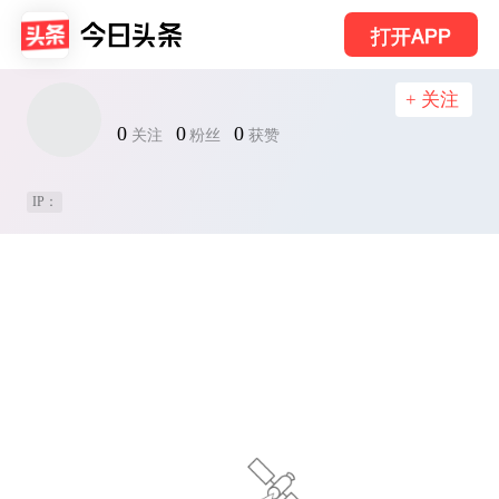
打开APP
+ 关注
0
0
0
关注
粉丝
获赞
IP：