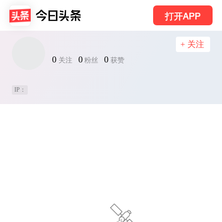
打开APP
+ 关注
0
0
0
关注
粉丝
获赞
IP：