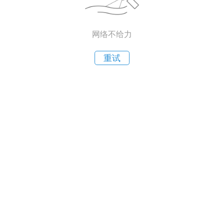
网络不给力
重试