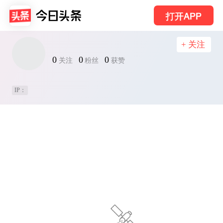
打开APP
+ 关注
0
0
0
关注
粉丝
获赞
IP：