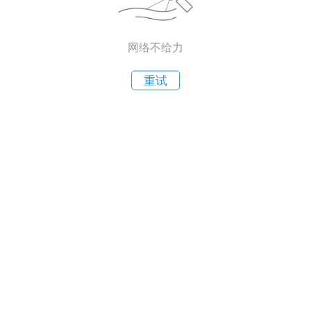
网络不给力
重试